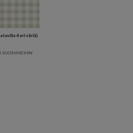
atavilla 4 eri väriä)
Ä SUOSIKKEIHIN