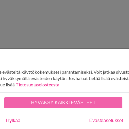
evästeitä käyttökokemuksesi parantamiseksi. Voit jatkaa sivust
i hyväksymällä evästeiden käytön. Jos haluat tietää lisää evästeistä
lue lisää
Tietosuojaselosteesta
HYVÄKSY KAIKKI EVÄSTEET
Hylkää
Evästeasetukset