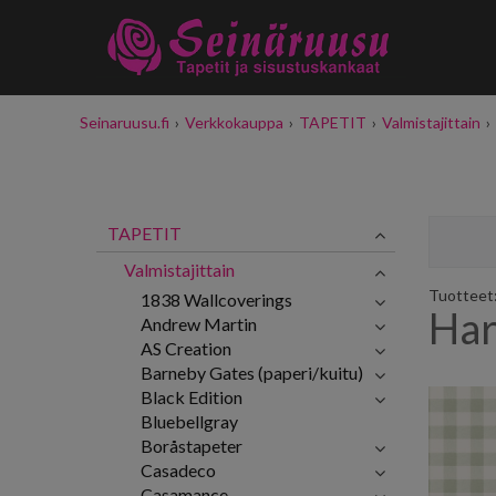
Seinaruusu.fi
›
Verkkokauppa
›
TAPETIT
›
Valmistajittain
›
TAPETIT
Valmistajittain
Tuotteet:
1838 Wallcoverings
Har
Andrew Martin
AS Creation
Barneby Gates (paperi/kuitu)
Black Edition
Bluebellgray
Boråstapeter
Casadeco
Casamance