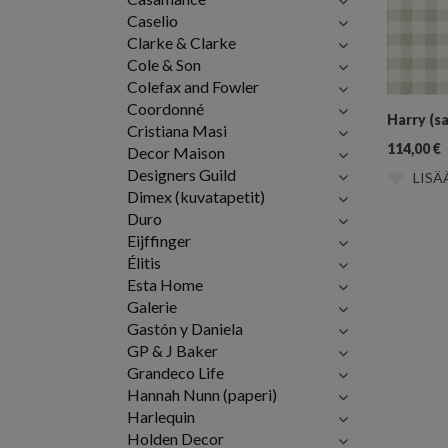
Caselio
Clarke & Clarke
Cole & Son
Colefax and Fowler
Coordonné
Harry (sa
Cristiana Masi
114,00
€
Decor Maison
Designers Guild
LISÄ
Dimex (kuvatapetit)
Duro
Eijffinger
Élitis
Esta Home
Galerie
Gastón y Daniela
GP & J Baker
Grandeco Life
Hannah Nunn (paperi)
Harlequin
Holden Decor