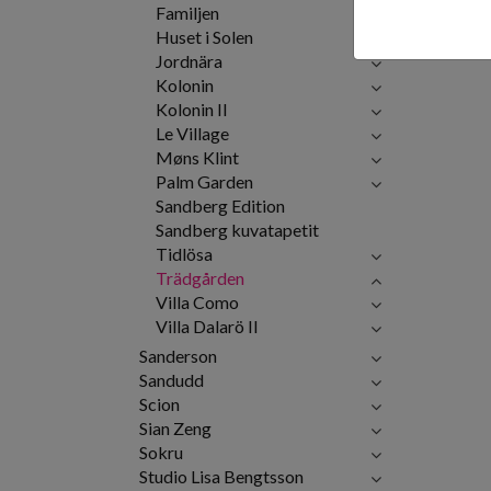
Familjen
Huset i Solen
Jordnära
Kolonin
Kolonin II
Le Village
Møns Klint
Palm Garden
Sandberg Edition
Sandberg kuvatapetit
Tidlösa
Trädgården
Villa Como
Villa Dalarö II
Sanderson
Sandudd
Scion
Sian Zeng
Sokru
Studio Lisa Bengtsson