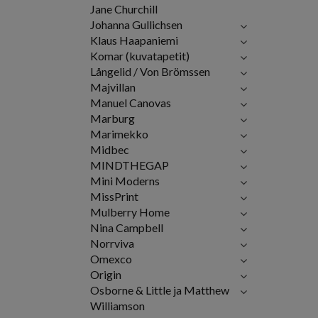
Jane Churchill
Johanna Gullichsen
Klaus Haapaniemi
Komar (kuvatapetit)
Långelid / Von Brömssen
Majvillan
Manuel Canovas
Marburg
Marimekko
Midbec
MINDTHEGAP
Mini Moderns
MissPrint
Mulberry Home
Nina Campbell
Norrviva
Omexco
Origin
Osborne & Little ja Matthew
Williamson