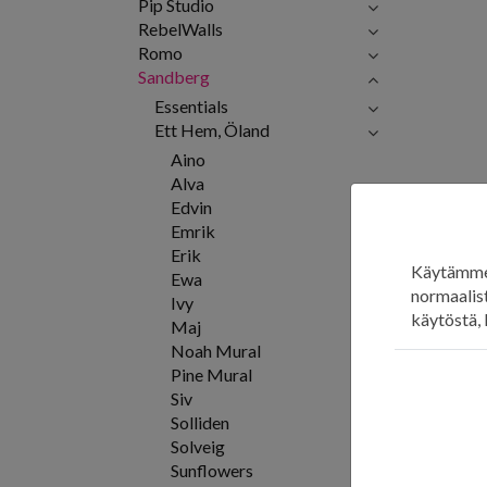
Pip Studio
RebelWalls
Romo
Sandberg
Essentials
Ett Hem, Öland
Aino
Alva
Edvin
Emrik
Erik
Käytämme 
Ewa
normaalist
Ivy
käytöstä, 
Maj
Noah Mural
Pine Mural
Siv
Solliden
Solveig
Sunflowers