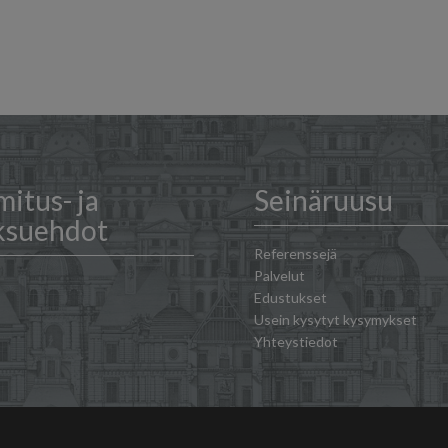
mitus- ja
Seinäruusu
ksuehdot
Referenssejä
Palvelut
Edustukset
Usein kysytyt kysymykset
Yhteystiedot