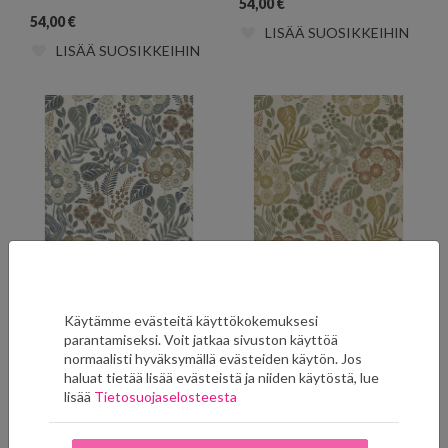
54,00
€
54,00
€
LISÄÄ SUOSIKKEIHIN
LISÄÄ SUOSIKKEIHIN
Floral Pop A76601
Floral Pop A76602
Käytämme evästeitä käyttökokemuksesi
54,00
€
54,00
€
parantamiseksi. Voit jatkaa sivuston käyttöä
LISÄÄ SUOSIKKEIHIN
LISÄÄ SUOSIKKEIHIN
normaalisti hyväksymällä evästeiden käytön. Jos
haluat tietää lisää evästeistä ja niiden käytöstä, lue
lisää
Tietosuojaselosteesta
Näytä kaikki tuotteet (27)