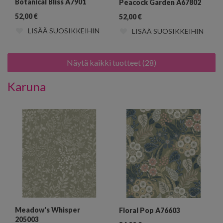
Botanical Bliss A7901
Peacock Garden A67802
52,00
€
52,00
€
LISÄÄ SUOSIKKEIHIN
LISÄÄ SUOSIKKEIHIN
Näytä kaikki tuotteet (28)
Karuna
Meadow's Whisper
Floral Pop A76603
205003