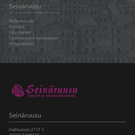
Seinäruusu
Referenssejä
Palvelut
Edustukset
Usein kysytyt kysymykset
Yhteystiedot
Seinäruusu
Hallituskatu 27 LT 5
33200 TAMPERE