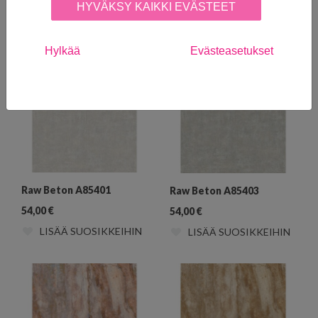
HYVÄKSY KAIKKI EVÄSTEET
Structured Walls
Hylkää
Evästeasetukset
Raw Beton A85401
Raw Beton A85403
54,00
€
54,00
€
LISÄÄ SUOSIKKEIHIN
LISÄÄ SUOSIKKEIHIN