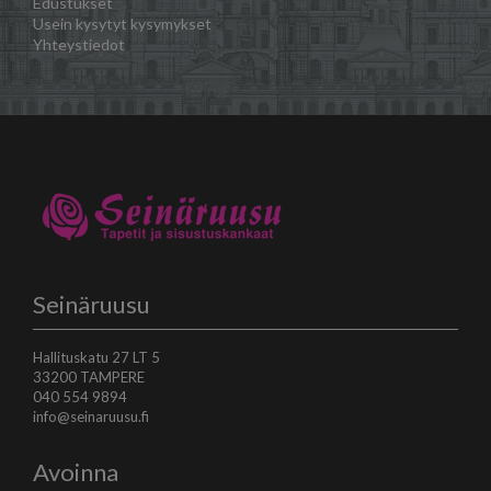
Edustukset
Usein kysytyt kysymykset
Yhteystiedot
Seinäruusu
Hallituskatu 27 LT 5
33200 TAMPERE
040 554 9894
info@seinaruusu.fi
Avoinna