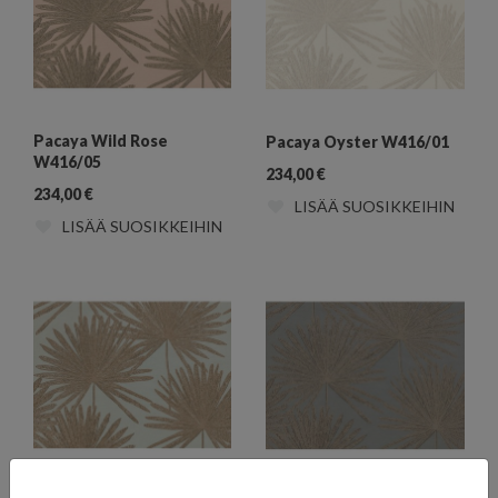
Pacaya Wild Rose
Pacaya Oyster W416/01
W416/05
234,00
€
234,00
€
LISÄÄ SUOSIKKEIHIN
LISÄÄ SUOSIKKEIHIN