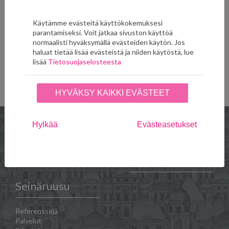
Pacaya Eau De Nil
Pacaya Eucalyptus
W416/04
W416/06
Käytämme evästeitä käyttökokemuksesi
234,00
€
234,00
€
parantamiseksi. Voit jatkaa sivuston käyttöä
LISÄÄ SUOSIKKEIHIN
LISÄÄ SUOSIKKEIHIN
normaalisti hyväksymällä evästeiden käytön. Jos
haluat tietää lisää evästeistä ja niiden käytöstä, lue
lisää
Tietosuojaselosteesta
Näytä kaikki tuotteet (27)
HYVÄKSY KAIKKI EVÄSTEET
Hylkää
Evästeasetukset
Verkkokauppa
Toimitus- ja
maksuehdot
Seinäruusu
Referenssejä
Palvelut