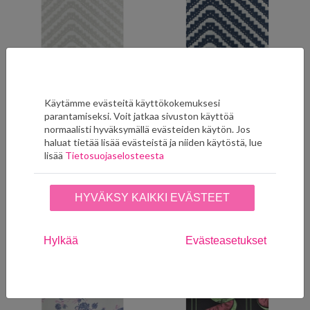
Käytämme evästeitä käyttökokemuksesi
parantamiseksi. Voit jatkaa sivuston käyttöä
normaalisti hyväksymällä evästeiden käytön. Jos
Chevron Grey BG1400202
Chevron Ink Blue
haluat tietää lisää evästeistä ja niiden käytöstä, lue
BG1400201
189,00
€
lisää
Tietosuojaselosteesta
189,00
€
LISÄÄ SUOSIKKEIHIN
LISÄÄ SUOSIKKEIHIN
HYVÄKSY KAIKKI EVÄSTEET
Näytä kaikki tuotteet (16)
Hylkää
Evästeasetukset
Vol V