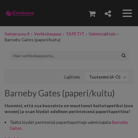
Seinaruusu.fi
›
Verkkokauppa
›
TAPETIT
›
Valmistajittain
›
Barneby Gates (paperi/kuitu)
Lajittele
Tuotenimi (A-Ö)
Barneby Gates (paperi/kuitu)
Huomioi, että osa kuoseista on muuttunut kuitutapetiksi (non
woven) ja osan löydät edelleen perinteisenä paperitapettina!
Täältä löydät perinteisiä paperitapetteja valmistajalta
Barneby
Gates
.