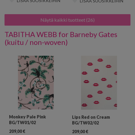
LISÄÄ SUOSIKKEIHIN
LISÄÄ SUOSIKKEIHIN
Näytä kaikki tuotteet (26)
TABITHA WEBB for Barneby Gates
(kuitu / non-woven)
Monkey Pale Pink
Lips Red on Cream
BG/TW01/02
BG/TW02/02
209,00
€
209,00
€