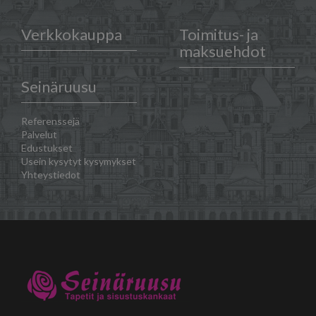
Verkkokauppa
Toimitus- ja
maksuehdot
Seinäruusu
Referenssejä
Palvelut
Edustukset
Usein kysytyt kysymykset
Yhteystiedot