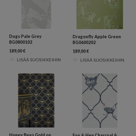
Dogs Pale Grey
Dragonfly Apple Green
BG0800102
BG0600202
189,00
€
189,00
€
LISÄÄ SUOSIKKEIHIN
LISÄÄ SUOSIKKEIHIN
Honey Bees Gold on
Fox & Hen Charcoal &