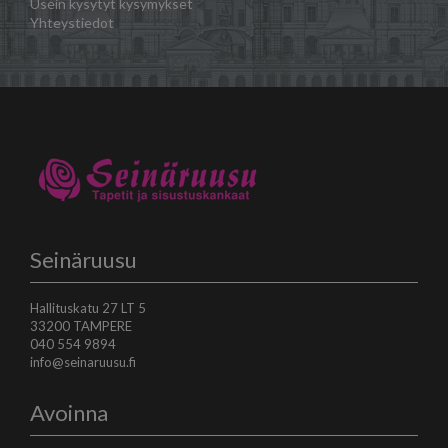
Usein kysytyt kysymykset
Yhteystiedot
Seinäruusu
Hallituskatu 27 LT 5
33200 TAMPERE
040 554 9894
info@seinaruusu.fi
Avoinna