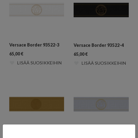
Versace Border 93522-3
Versace Border 93522-4
65,00
€
65,00
€
LISÄÄ SUOSIKKEIHIN
LISÄÄ SUOSIKKEIHIN