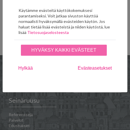
Versace Border 93522-2
Versace Border 93522-5
65,00
€
65,00
€
Käytämme evästeitä käyttökokemuksesi
parantamiseksi. Voit jatkaa sivuston käyttöä
LISÄÄ SUOSIKKEIHIN
LISÄÄ SUOSIKKEIHIN
normaalisti hyväksymällä evästeiden käytön. Jos
haluat tietää lisää evästeistä ja niiden käytöstä, lue
lisää
Tietosuojaselosteesta
Näytä kaikki tuotteet (58)
HYVÄKSY KAIKKI EVÄSTEET
Hylkää
Evästeasetukset
Verkkokauppa
Toimitus- ja
maksuehdot
Seinäruusu
Referenssejä
Palvelut
Edustukset