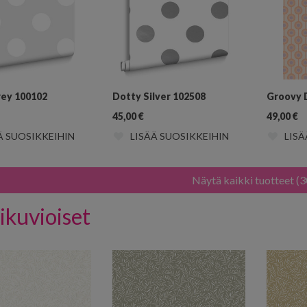
rey 100102
Dotty Silver 102508
Groovy 
45,00
€
49,00
€
Ä SUOSIKKEIHIN
LISÄÄ SUOSIKKEIHIN
LISÄ
Näytä kaikki tuotteet (3
ikuvioiset