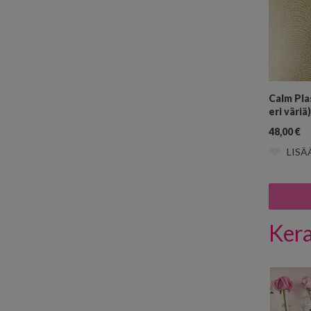
Calm Plas
eri väriä)
48,00
€
LISÄ
Kera