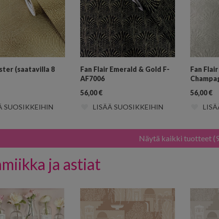
ter (saatavilla 8
Fan Flair Emerald & Gold F-
Fan Flai
AF7006
Champag
56,00
€
56,00
€
Ä SUOSIKKEIHIN
LISÄÄ SUOSIKKEIHIN
LISÄ
Näytä kaikki tuotteet (
miikka ja astiat