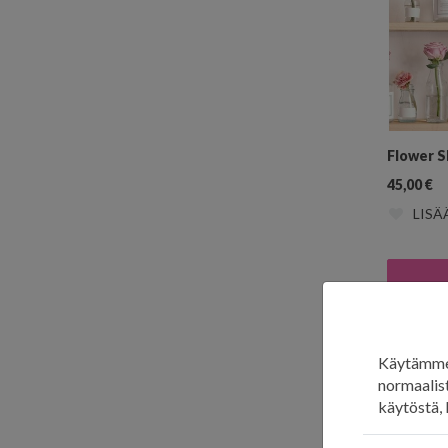
Flower S
45,00
€
LISÄ
Kuka
Käytämme 
normaalist
käytöstä, 