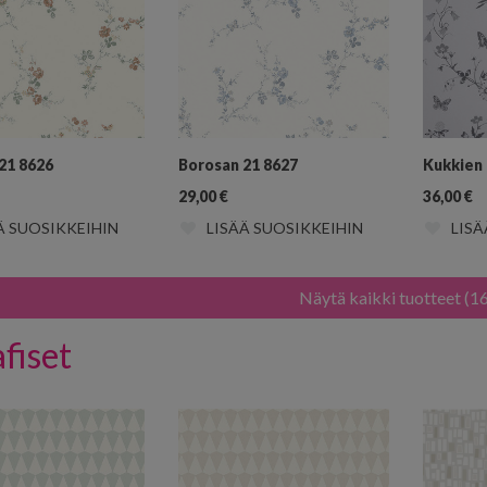
21 8626
Borosan 21 8627
Kukkien 
29,00
€
36,00
€
Ä SUOSIKKEIHIN
LISÄÄ SUOSIKKEIHIN
LISÄ
Näytä kaikki tuotteet (1
fiset