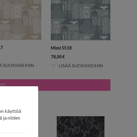
17
Mimi 5518
78,00
€
Ä SUOSIKKEIHIN
LISÄÄ SUOSIKKEIHIN
97)
on käyttöä
 ja niiden