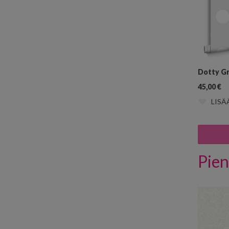
Dotty G
45,00
€
LISÄ
Pien