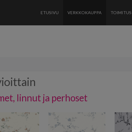
ETUSIVU
VERKKOKAUPPA
TOIMITUS
ioittain
met, linnut ja perhoset