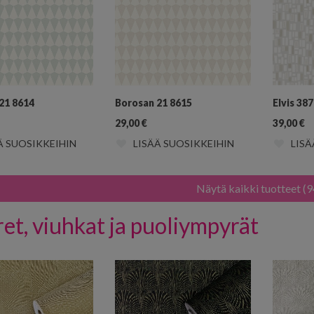
21 8614
Borosan 21 8615
Elvis 38
29,00
€
39,00
€
Ä SUOSIKKEIHIN
LISÄÄ SUOSIKKEIHIN
LISÄ
Näytä kaikki tuotteet (9
et, viuhkat ja puoliympyrät