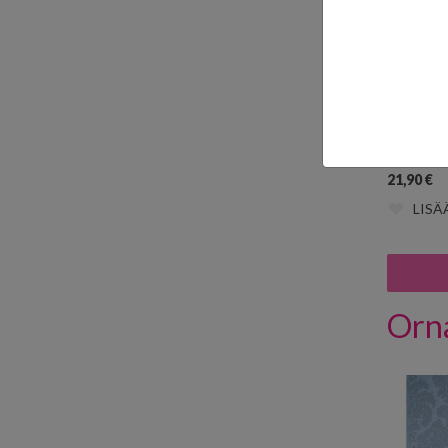
Kukka 52
21,90
€
LISÄ
Orna