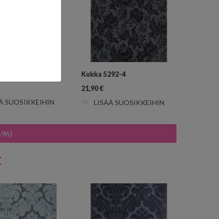
292-3
Kukka 5292-4
21,90
€
Ä SUOSIKKEIHIN
LISÄÄ SUOSIKKEIHIN
696)
t