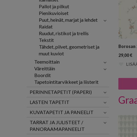
Pallot ja pilkut
Pienikuvioiset
Puut, heinät, marjat ja lehdet
Raidat
Ruudut, ristikot ja trellis
Tekstit
Tähdet, pilvet, geometriset ja
Borosan 
muut kuviot
29,00
€
Teemoittain
LISÄ
Väreittäin
Boordit
Tapetointitarvikkeet ja liisterit
PERINNETAPETIT (PAPERI)
Graa
LASTEN TAPETIT
KUVATAPETIT JA PANEELIT
TARRAT JA JULISTEET /
PANORAAMAPANEELIT