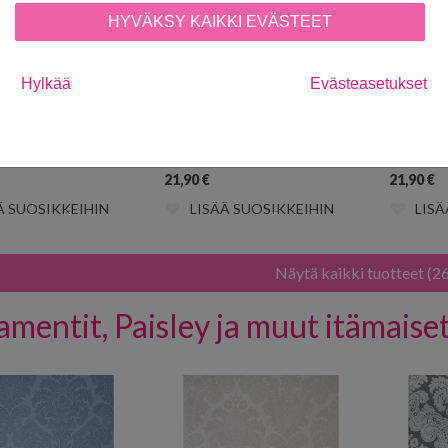
HYVÄKSY KAIKKI EVÄSTEET
Hylkää
Evästeasetukset
92-1
Kukka 5292-2
Kukka 5
21,90
€
21,90
€
Ä SUOSIKKEIHIN
LISÄÄ SUOSIKKEIHIN
LISÄ
Näytä kaikki tuotteet (2
mentit, Paisley ja muut itämaise