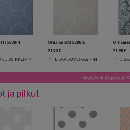
tti 5288-4
Ornamentti 5288-5
Ornamen
21,90
€
21,90
€
Ä SUOSIKKEIHIN
LISÄÄ SUOSIKKEIHIN
LISÄ
Näytä kaikki tuotteet (9
ot ja pilkut