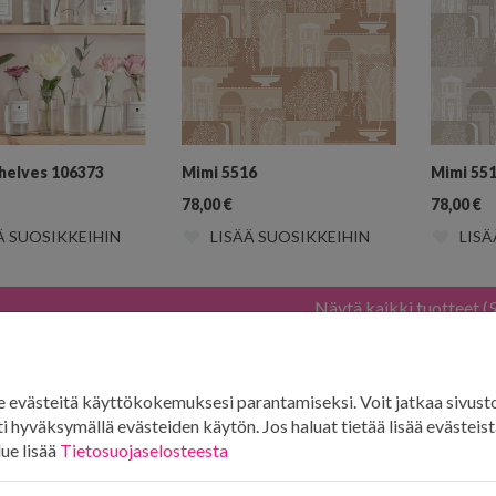
helves 106373
Mimi 5516
Mimi 55
78,00
€
78,00
€
Ä SUOSIKKEIHIN
LISÄÄ SUOSIKKEIHIN
LISÄ
Näytä kaikki tuotteet (
t, kasvit ja hedelmät
evästeitä käyttökokemuksesi parantamiseksi. Voit jatkaa sivust
i hyväksymällä evästeiden käytön. Jos haluat tietää lisää evästeistä
lue lisää
Tietosuojaselosteesta