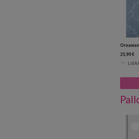
Ornamen
21,90
€
LISÄ
Pall