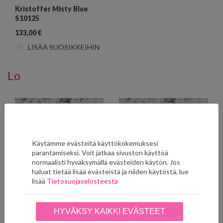
Kristoffer Misty Blue
S10125
133,00
€
LISÄÄ SUOSIKKEIHIN
Lo
Käytämme evästeitä käyttökokemuksesi
parantamiseksi. Voit jatkaa sivuston käyttöä
normaalisti hyväksymällä evästeiden käytön. Jos
haluat tietää lisää evästeistä ja niiden käytöstä, lue
lisää
Tietosuojaselosteesta
Lo Indigo Blue S10101
Lo Sage Green S10102
HYVÄKSY KAIKKI EVÄSTEET
114,00
€
114,00
€