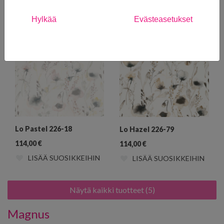
LISÄÄ SUOSIKKEIHIN
LISÄÄ SUOSIKKEIHIN
Hylkää
Evästeasetukset
Lo Pastel 226-18
Lo Hazel 226-79
114,00
€
114,00
€
LISÄÄ SUOSIKKEIHIN
LISÄÄ SUOSIKKEIHIN
Näytä kaikki tuotteet (5)
Magnus