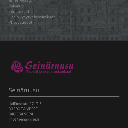
Referenssejä
Palvelut
Edustukset
Usein kysytyt kysymykset
Yhteystiedot
Seinäruusu
Hallituskatu 27 LT 5
33200 TAMPERE
040 554 9894
info@seinaruusu.fi