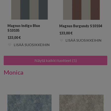
Magnus Indigo Blue
Magnus Burgundy S10104
S10105
133,00
€
133,00
€
LISÄÄ SUOSIKKEIHIN
LISÄÄ SUOSIKKEIHIN
Näytä kaikki tuotteet (5)
Monica