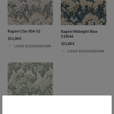
Ragnvi Clay 836-32
Ragnvi Midnight Blue
S10566
151,00
€
151,00
€
LISÄÄ SUOSIKKEIHIN
LISÄÄ SUOSIKKEIHIN
Ragnvi Green S10564