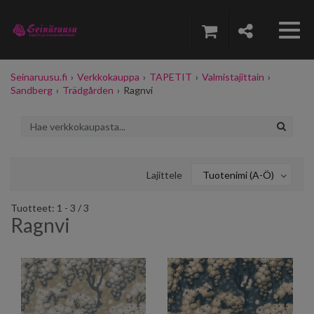
Seinaruusu.fi
›
Verkkokauppa
›
TAPETIT
›
Valmistajittain
›
Sandberg
›
Trädgården
›
Ragnvi
Lajittele
Tuotenimi (A-Ö)
Tuotteet: 1 - 3 / 3
Ragnvi