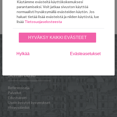
Käytämme evästeitä käyttökokemuksesi
parantamiseksi. Voit jatkaa sivuston käyttöä
151,00
€
normaalisti hyväksymällä evästeiden käytön. Jos
LISÄÄ SUOSIKKEIHIN
haluat tietää lisää evästeistä ja niiden käytöstä, lue
lisää
Tietosuojaselosteesta
HYVÄKSY KAIKKI EVÄSTEET
Hylkää
Evästeasetukset
Verkkokauppa
Toimitus- ja
maksuehdot
Seinäruusu
Referenssejä
Palvelut
Edustukset
Usein kysytyt kysymykset
Yhteystiedot