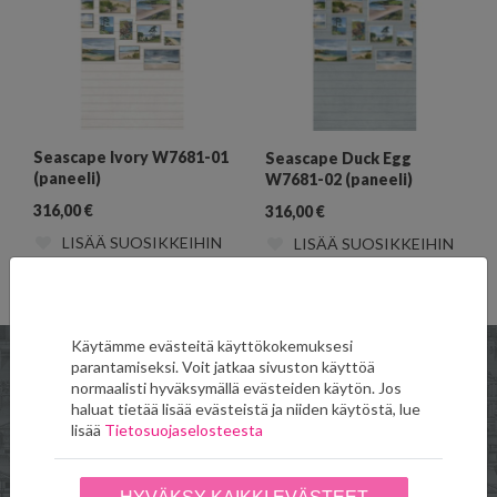
Seascape Ivory W7681-01
Seascape Duck Egg
(paneeli)
W7681-02 (paneeli)
316,00
€
316,00
€
LISÄÄ SUOSIKKEIHIN
LISÄÄ SUOSIKKEIHIN
Käytämme evästeitä käyttökokemuksesi
parantamiseksi. Voit jatkaa sivuston käyttöä
normaalisti hyväksymällä evästeiden käytön. Jos
haluat tietää lisää evästeistä ja niiden käytöstä, lue
Verkkokauppa
Toimitus- ja
lisää
Tietosuojaselosteesta
maksuehdot