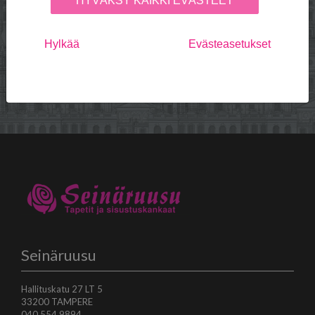
Seinäruusu
HYVÄKSY KAIKKI EVÄSTEET
Referenssejä
Hylkää
Evästeasetukset
Palvelut
Edustukset
Usein kysytyt kysymykset
Yhteystiedot
Seinäruusu
Hallituskatu 27 LT 5
33200 TAMPERE
040 554 9894