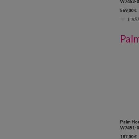
W7452-01
569,00
€
LISÄ
Palm
Palm Hou
W7451-0
187,00
€