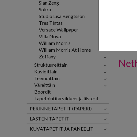
Sian Zeng
Sokru
Studio Lisa Bengtsson
Medlar S
Tres Tintas
W7458-0
Versace Wallpaper
187,00
€
Villa Nova
William Morris
LISÄ
William Morris At Home
Zoffany
Neth
Struktuureittain
Kuvioittain
Teemoittain
Väreittäin
Boordit
Tapetointitarvikkeet ja liisterit
PERINNETAPETIT (PAPERI)
LASTEN TAPETIT
KUVATAPETIT JA PANEELIT