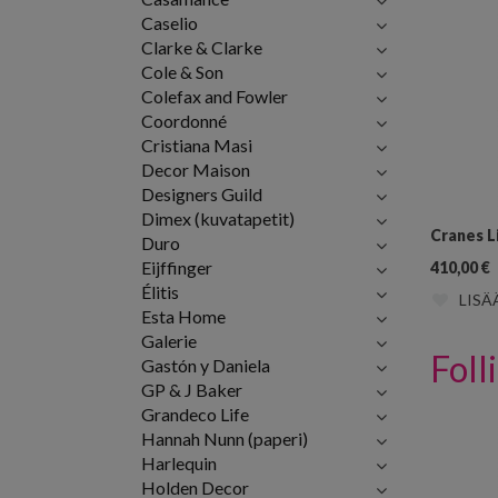
Caselio
Clarke & Clarke
Cole & Son
Colefax and Fowler
Coordonné
Cristiana Masi
Decor Maison
Designers Guild
Dimex (kuvatapetit)
Cranes L
Duro
Eijffinger
410,00
€
Élitis
LISÄ
Esta Home
Galerie
Foll
Gastón y Daniela
GP & J Baker
Grandeco Life
Hannah Nunn (paperi)
Harlequin
Holden Decor