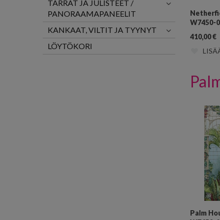
TARRAT JA JULISTEET /
PANORAAMAPANEELIT
Netherfi
W7450-0
KANKAAT, VILTIT JA TYYNYT
410,00
€
LÖYTÖKORI
LISÄ
Pal
Palm Ho