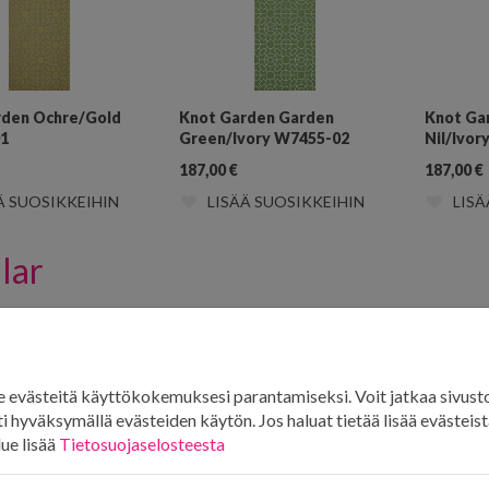
rden Ochre/Gold
Knot Garden Garden
Knot Ga
1
Green/Ivory W7455-02
Nil/Ivor
187,00
€
187,00
€
Ä SUOSIKKEIHIN
LISÄÄ SUOSIKKEIHIN
LISÄ
lar
evästeitä käyttökokemuksesi parantamiseksi. Voit jatkaa sivust
i hyväksymällä evästeiden käytön. Jos haluat tietää lisää evästeistä
lue lisää
Tietosuojaselosteesta