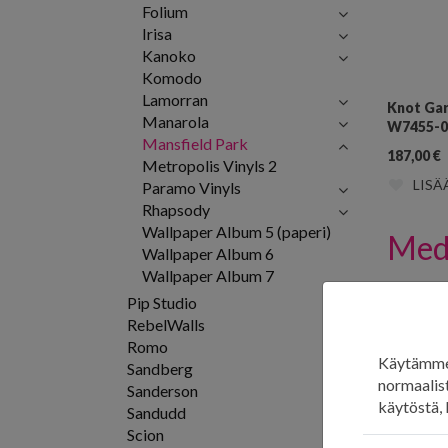
Folium
Irisa
Kanoko
Komodo
Lamorran
Knot Ga
Manarola
W7455-0
Mansfield Park
187,00
€
Metropolis Vinyls 2
LISÄ
Paramo Vinyls
Rhapsody
Wallpaper Album 5 (paperi)
Med
Wallpaper Album 6
Wallpaper Album 7
Pip Studio
RebelWalls
Romo
Käytämme 
Sandberg
normaalist
Sanderson
käytöstä, 
Sandudd
Scion