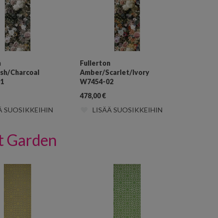
n
Fullerton
ush/Charcoal
Amber/Scarlet/Ivory
1
W7454-02
478,00
€
Ä SUOSIKKEIHIN
LISÄÄ SUOSIKKEIHIN
t Garden