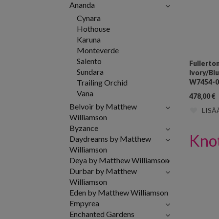
Ananda
Cynara
Hothouse
Karuna
Monteverde
Salento
Fullerto
Sundara
Ivory/Bl
Trailing Orchid
W7454-0
Vana
478,00
€
Belvoir by Matthew
LISÄ
Williamson
Byzance
Kno
Daydreams by Matthew
Williamson
Deya by Matthew Williamson
Durbar by Matthew
Williamson
Eden by Matthew Williamson
Empyrea
Enchanted Gardens