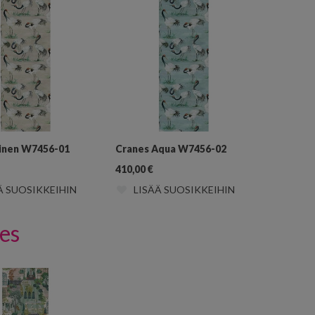
inen W7456-01
Cranes Aqua W7456-02
410,00
€
Ä SUOSIKKEIHIN
LISÄÄ SUOSIKKEIHIN
ies