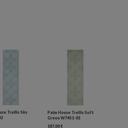
se Trellis Sky
Palm House Trellis Soft
02
Green W7451-03
187,00
€