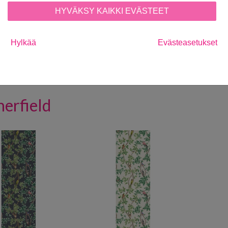
HYVÄKSY KAIKKI EVÄSTEET
ky/Chartreuse
Hylkää
Evästeasetukset
3
Ä SUOSIKKEIHIN
erfield