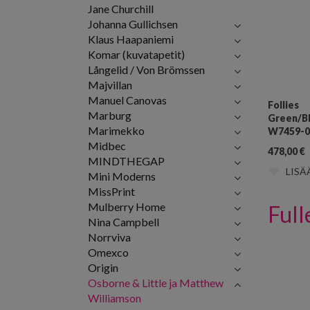
Jane Churchill
Johanna Gullichsen
Klaus Haapaniemi
Komar (kuvatapetit)
Långelid / Von Brömssen
Majvillan
Manuel Canovas
Follies
Marburg
Green/Bl
Marimekko
W7459-0
Midbec
478,00
€
MINDTHEGAP
LISÄ
Mini Moderns
MissPrint
Mulberry Home
Full
Nina Campbell
Norrviva
Omexco
Origin
Osborne & Little ja Matthew
Williamson