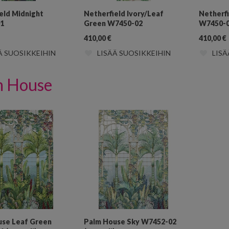
eld Midnight
Netherfield Ivory/Leaf
Netherfi
1
Green W7450-02
W7450-
410,00
€
410,00
€
Ä SUOSIKKEIHIN
LISÄÄ SUOSIKKEIHIN
LISÄ
m House
use Leaf Green
Palm House Sky W7452-02