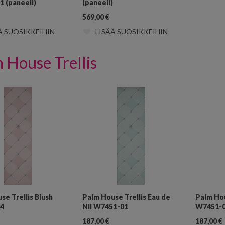
 (paneeli)
(paneeli)
569,00
€
Ä SUOSIKKEIHIN
LISÄÄ SUOSIKKEIHIN
 House Trellis
se Trellis Blush
Palm House Trellis Eau de
Palm Hou
4
Nil W7451-01
W7451-
187,00
€
187,00
€