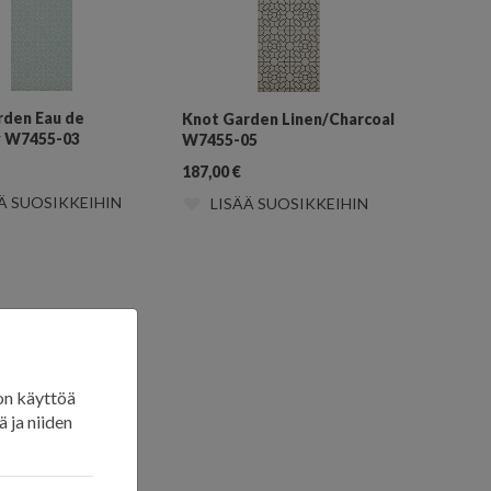
rden Eau de
Knot Garden Linen/Charcoal
y W7455-03
W7455-05
187,00
€
Ä SUOSIKKEIHIN
LISÄÄ SUOSIKKEIHIN
on käyttöä
 ja niiden