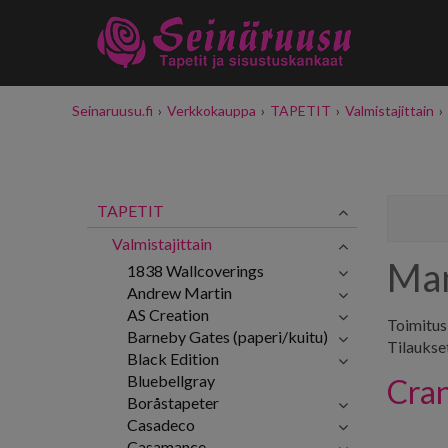
Seinaruusu.fi
›
Verkkokauppa
›
TAPETIT
›
Valmistajittain
›
TAPETIT
Valmistajittain
Man
1838 Wallcoverings
Andrew Martin
AS Creation
Toimitus
Barneby Gates (paperi/kuitu)
Tilaukse
Black Edition
Bluebellgray
Cra
Boråstapeter
Casadeco
Casamance