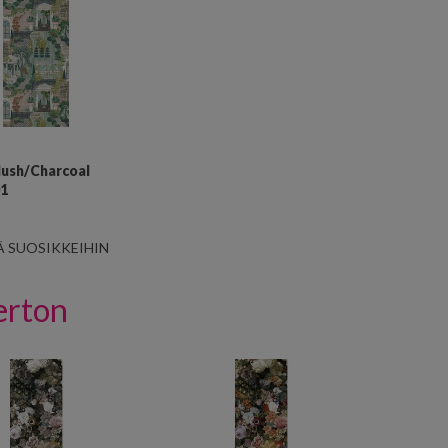
ush/Charcoal
1
Ä SUOSIKKEIHIN
erton