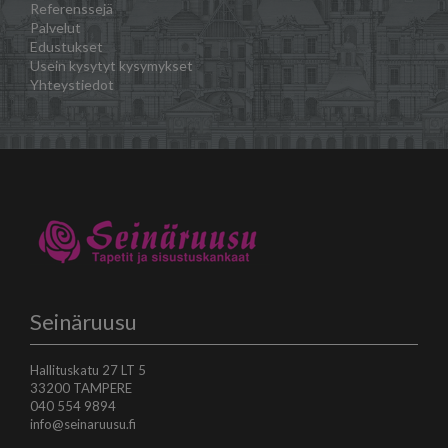
Referenssejä
Palvelut
Edustukset
Usein kysytyt kysymykset
Yhteystiedot
Seinäruusu
Hallituskatu 27 LT 5
33200 TAMPERE
040 554 9894
info@seinaruusu.fi