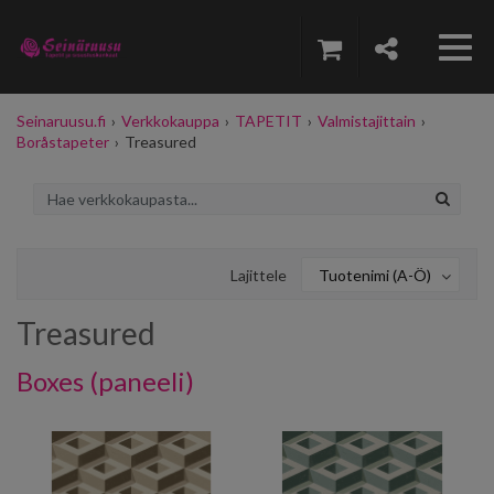
Seinaruusu.fi
›
Verkkokauppa
›
TAPETIT
›
Valmistajittain
›
Boråstapeter
›
Treasured
Lajittele
Tuotenimi (A-Ö)
Treasured
Boxes (paneeli)