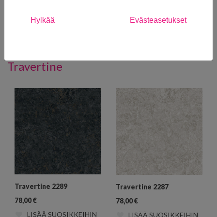
Staircase 2282
Staircase 2283
Hylkää
Evästeasetukset
100,00
€
100,00
€
LISÄÄ SUOSIKKEIHIN
LISÄÄ SUOSIKKEIHIN
Travertine
Travertine 2289
Travertine 2287
78,00
€
78,00
€
LISÄÄ SUOSIKKEIHIN
LISÄÄ SUOSIKKEIHIN