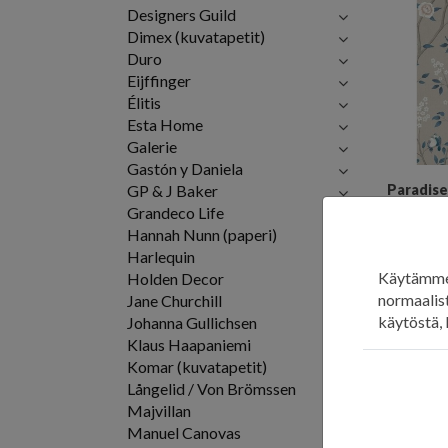
Designers Guild
Dimex (kuvatapetit)
Duro
Eijffinger
Élitis
Esta Home
Galerie
Gastón y Daniela
GP & J Baker
Paradise
Grandeco Life
145,00
€
Hannah Nunn (paperi)
LISÄ
Harlequin
Käytämme 
Holden Decor
normaalist
Jane Churchill
käytöstä, 
Johanna Gullichsen
Klaus Haapaniemi
Komar (kuvatapetit)
Långelid / Von Brömssen
Majvillan
Manuel Canovas