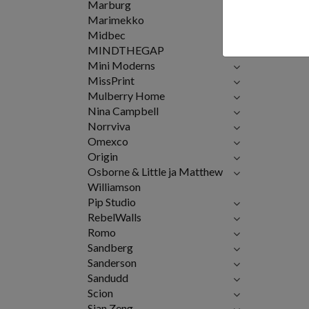
Marburg
Marimekko
Midbec
MINDTHEGAP
Mini Moderns
MissPrint
Mulberry Home
Nina Campbell
Norrviva
Omexco
Origin
Osborne & Little ja Matthew
Williamson
Pip Studio
RebelWalls
Romo
Sandberg
Sanderson
Sandudd
Scion
Sian Zeng