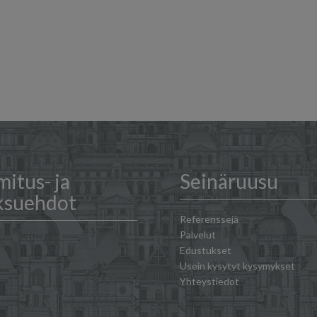
mitus- ja
Seinäruusu
ksuehdot
Referenssejä
Palvelut
Edustukset
Usein kysytyt kysymykset
Yhteystiedot