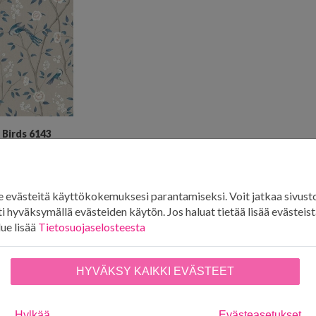
 Birds 6143
Ä SUOSIKKEIHIN
evästeitä käyttökokemuksesi parantamiseksi. Voit jatkaa sivust
i hyväksymällä evästeiden käytön. Jos haluat tietää lisää evästeistä
lue lisää
Tietosuojaselosteesta
HYVÄKSY KAIKKI EVÄSTEET
Hylkää
Evästeasetukset