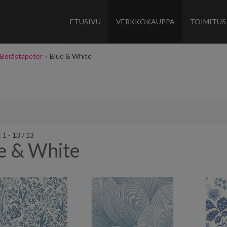
ETUSIVU
VERKKOKAUPPA
TOIMITUS
Boråstapeter
›
Blue & White
1 - 13 / 13
e & White