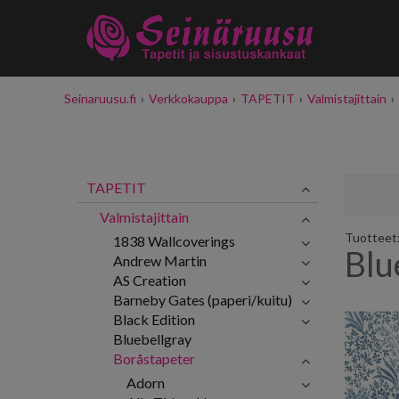
Seinaruusu.fi
›
Verkkokauppa
›
TAPETIT
›
Valmistajittain
›
TAPETIT
Valmistajittain
Tuotteet: 
1838 Wallcoverings
Blu
Andrew Martin
AS Creation
Barneby Gates (paperi/kuitu)
Black Edition
Bluebellgray
Boråstapeter
Adorn