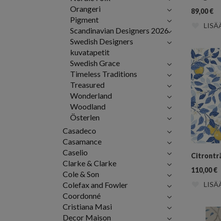
Orangeri
89,00
€
Pigment
LISÄ
Scandinavian Designers 2026
Swedish Designers
kuvatapetit
Swedish Grace
Timeless Traditions
Treasured
Wonderland
Woodland
Österlen
Casadeco
Casamance
Caselio
Citrontr
Clarke & Clarke
110,00
€
Cole & Son
Colefax and Fowler
LISÄ
Coordonné
Cristiana Masi
Decor Maison