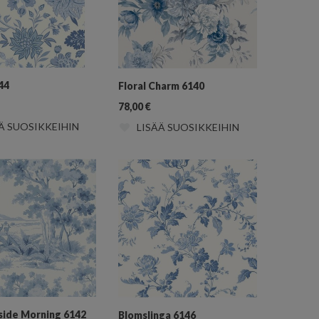
44
Floral Charm 6140
78,00
€
Ä SUOSIKKEIHIN
LISÄÄ SUOSIKKEIHIN
side Morning 6142
Blomslinga 6146