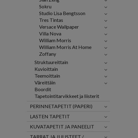
Sokru
Studio Lisa Bengtsson
Tres Tintas
Versace Wallpaper
Villa Nova
William Morris
William Morris At Home
Zoffany
Struktuureittain
Kuvioittain
Teemoittain
Väreittäin
Boordit
Tapetointitarvikkeet ja liisterit
PERINNETAPETIT (PAPERI)
LASTEN TAPETIT
KUVATAPETIT JA PANEELIT
TARRAT JA JULISTEET /