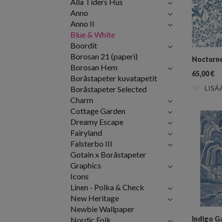
Alla Tiders Hus
Anno
Anno II
Blue & White
Boordit
Borosan 21 (paperi)
Nocturn
Borosan Hem
65,00
€
Boråstapeter kuvatapetit
LISÄ
Boråstapeter Selected
Charm
Cottage Garden
Dreamy Escape
Fairyland
Falsterbo III
Gotain x Boråstapeter
Graphics
Icons
Linen - Polka & Check
New Heritage
Newbie Wallpaper
Indigo G
Nordic Folk