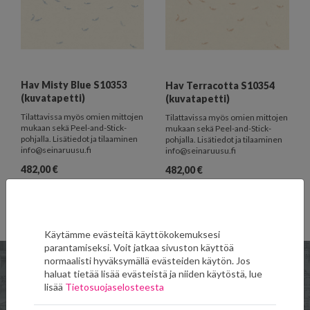
Hav Misty Blue S10353
Hav Terracotta S10354
(kuvatapetti)
(kuvatapetti)
Tilattavissa myös omien mittojen
Tilattavissa myös omien mittojen
mukaan sekä Peel-and-Stick-
mukaan sekä Peel-and-Stick-
pohjalla. Lisätiedot ja tilaaminen
pohjalla. Lisätiedot ja tilaaminen
info@seinaruusu.fi
info@seinaruusu.fi
482,00
€
482,00
€
LISÄÄ SUOSIKKEIHIN
LISÄÄ SUOSIKKEIHIN
Käytämme evästeitä käyttökokemuksesi
parantamiseksi. Voit jatkaa sivuston käyttöä
normaalisti hyväksymällä evästeiden käytön. Jos
haluat tietää lisää evästeistä ja niiden käytöstä, lue
lisää
Tietosuojaselosteesta
Verkkokauppa
Toimitus- ja