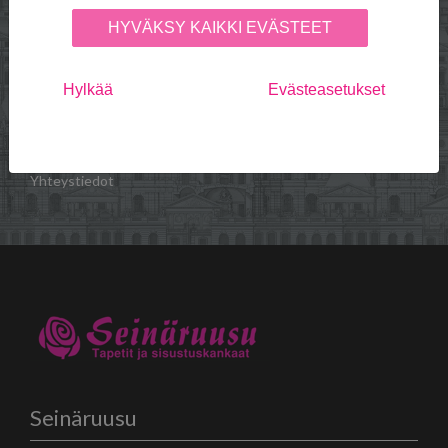
maksuehdot
HYVÄKSY KAIKKI EVÄSTEET
Seinäruusu
Hylkää
Evästeasetukset
Referenssejä
Palvelut
Edustukset
Usein kysytyt kysymykset
Yhteystiedot
Seinäruusu