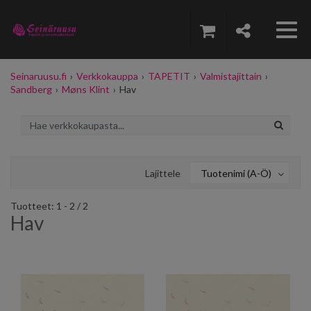
Seinaruusu.fi
›
Verkkokauppa
›
TAPETIT
›
Valmistajittain
›
Sandberg
›
Møns Klint
›
Hav
Lajittele
Tuotenimi (A-Ö)
Tuotteet: 1 - 2 / 2
Hav