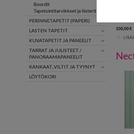
Boordit
Tapetointitarvikkeet ja liisterit
Mountain
MISP104
PERINNETAPETIT (PAPERI)
100,00
€
LASTEN TAPETIT
LISÄ
KUVATAPETIT JA PANEELIT
TARRAT JA JULISTEET /
Nec
PANORAAMAPANEELIT
KANKAAT, VILTIT JA TYYNYT
LÖYTÖKORI