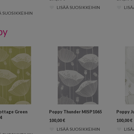
LISÄÄ SUOSIKKEIHIN
LISÄ
Ä SUOSIKKEIHIN
py
ottage Green
Poppy Thunder MISP1065
Poppy J
4
100,00
€
100,00
€
LISÄÄ SUOSIKKEIHIN
LISÄ