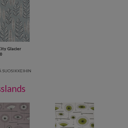
ity Glacier
0
Ä SUOSIKKEIHIN
slands