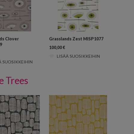
ds Clover
Grasslands Zest MISP1077
9
100,00
€
LISÄÄ SUOSIKKEIHIN
Ä SUOSIKKEIHIN
le Trees