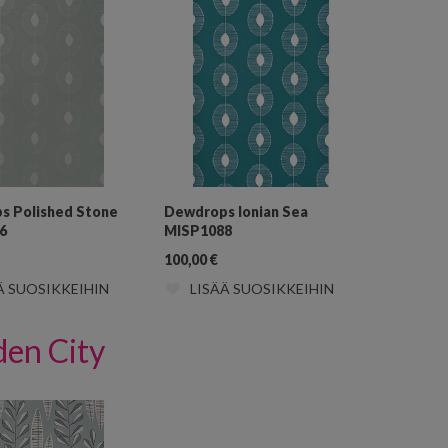
s Polished Stone
Dewdrops Ionian Sea
6
MISP1088
100,00
€
Ä SUOSIKKEIHIN
LISÄÄ SUOSIKKEIHIN
en City