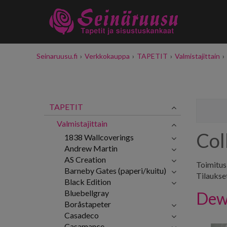
Seinaruusu.fi
›
Verkkokauppa
›
TAPETIT
›
Valmistajittain
›
TAPETIT
Valmistajittain
Col
1838 Wallcoverings
Andrew Martin
AS Creation
Toimitusk
Barneby Gates (paperi/kuitu)
Tilaukse
Black Edition
Bluebellgray
Dew
Boråstapeter
Casadeco
Casamance