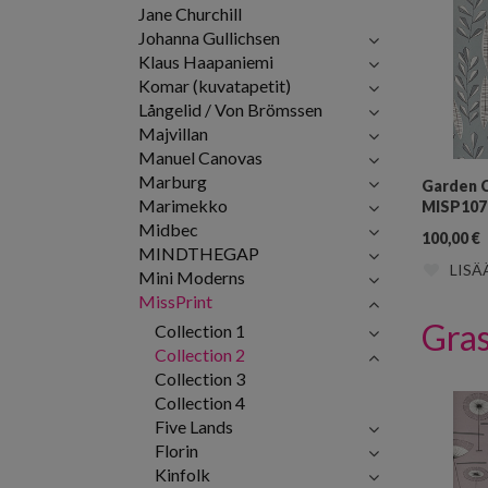
Jane Churchill
Johanna Gullichsen
Klaus Haapaniemi
Komar (kuvatapetit)
Långelid / Von Brömssen
Majvillan
Manuel Canovas
Marburg
Garden C
Marimekko
MISP107
Midbec
100,00
€
MINDTHEGAP
LISÄ
Mini Moderns
MissPrint
Gras
Collection 1
Collection 2
Collection 3
Collection 4
Five Lands
Florin
Kinfolk