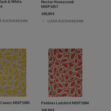
lack & White
Nectar Honeycomb
56
MISP1057
100,00
€
Ä SUOSIKKEIHIN
LISÄÄ SUOSIKKEIHIN
 Canary MISP1083
Pebbles Ladybird MISP1084
100,00
€