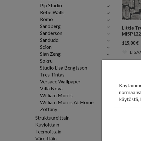
Pip Studio
RebelWalls
Romo
Sandberg
Little T
Sanderson
MISP122
Sandudd
115,00
€
Scion
LISÄ
Sian Zeng
Sokru
Studio Lisa Bengtsson
Mou
Tres Tintas
Versace Wallpaper
Käytämme 
Villa Nova
normaalist
William Morris
käytöstä, 
William Morris At Home
Zoffany
Struktuureittain
Kuvioittain
Teemoittain
Väreittäin