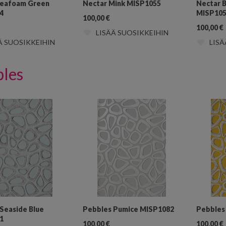
Seafoam Green
Nectar Mink MISP1055
Nectar B
4
MISP10
100,00
€
100,00
€
LISÄÄ SUOSIKKEIHIN
Ä SUOSIKKEIHIN
LISÄ
bles
Seaside Blue
Pebbles Pumice MISP1082
Pebbles
1
100,00
€
100,00
€