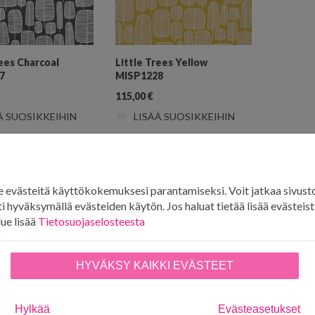
rees Charcoal
Little Trees Yellow
7
MISP1228
115,00
€
Ä SUOSIKKEIHIN
LISÄÄ SUOSIKKEIHIN
ntains
evästeitä käyttökokemuksesi parantamiseksi. Voit jatkaa sivust
i hyväksymällä evästeiden käytön. Jos haluat tietää lisää evästeistä
lue lisää
Tietosuojaselosteesta
HYVÄKSY KAIKKI EVÄSTEET
Hylkää
Evästeasetukset