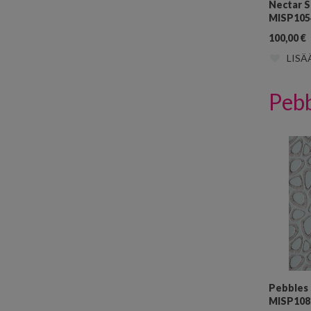
Nectar 
MISP105
100,00
€
LISÄ
Peb
Pebbles 
MISP108