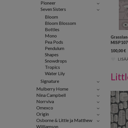
Pioneer
Seven Sisters
Bloom
Bloom Blossom
Bottles
Mono
Grasslan
Pea Pods
MISP107
Pendulum
100,00
€
Shapes
LISÄ
Snowdrops
Tropics
Water Lily
Litt
Signature
Mulberry Home
Nina Campbell
Norrviva
Omexco
Origin
Osborne & Little ja Matthew
Williamson