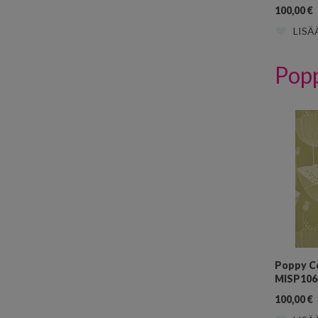
100,00
€
LISÄ
Pop
Poppy C
MISP106
100,00
€