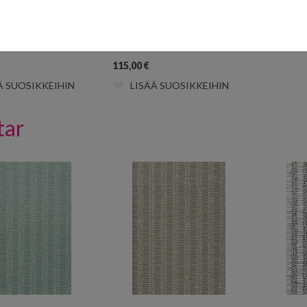
s Midnight
Mountains Sunrise
9
MISP1233
115,00
€
Ä SUOSIKKEIHIN
LISÄÄ SUOSIKKEIHIN
tar