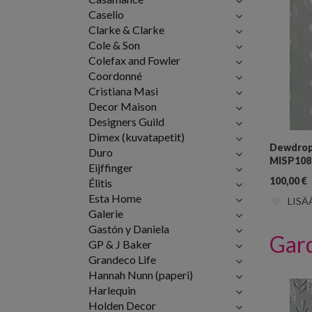
Caselio
Clarke & Clarke
Cole & Son
Colefax and Fowler
Coordonné
Cristiana Masi
Decor Maison
Designers Guild
Dimex (kuvatapetit)
Dewdrop
Duro
MISP108
Eijffinger
100,00
€
Élitis
Esta Home
LISÄ
Galerie
Gastón y Daniela
Gard
GP & J Baker
Grandeco Life
Hannah Nunn (paperi)
Harlequin
Holden Decor