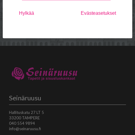
Referenssejä
Palvelut
Hylkää
Evästeasetukset
Edustukset
Usein kysytyt kysymykset
Yhteystiedot
Seinäruusu
Hallituskatu 27 LT 5
33200 TAMPERE
040 554 9894
info@seinaruusu.fi