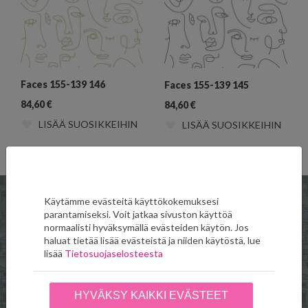
Faces 155-139 146
Faces 155-139 145
84,60
€
84,60
€
LISÄÄ SUOSIKKEIHIN
LISÄÄ SUOSIKKEIHIN
Käytämme evästeitä käyttökokemuksesi
parantamiseksi. Voit jatkaa sivuston käyttöä
normaalisti hyväksymällä evästeiden käytön. Jos
Verkkokauppa
Toimitus- ja
haluat tietää lisää evästeistä ja niiden käytöstä, lue
maksuehdot
lisää
Tietosuojaselosteesta
Seinäruusu
HYVÄKSY KAIKKI EVÄSTEET