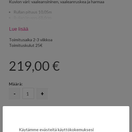
Kuvion väri: vaaleansininen, vaaleanruskea ja harmaa
Rullan pituus 10,05m
Rullan leveys 68,6cm
Tasakohdistus 68,6cm
Lue lisää
Toimitusaika 2-3 viikkoa
Toimituskulut 25€
219,00
€
Määrä:
-
+
LISÄÄ SUOSIKKEIHIN
Käytämme evästeitä käyttökokemuksesi