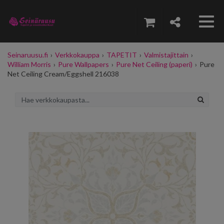
Seinaruusu.fi
›
Verkkokauppa
›
TAPETIT
›
Valmistajittain
›
William Morris
›
Pure Wallpapers
›
Pure Net Ceiling (paperi)
›
Pure
Net Ceiling Cream/Eggshell 216038