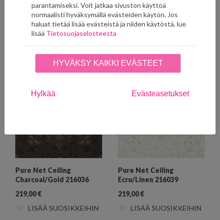
parantamiseksi. Voit jatkaa sivuston käyttöä
normaalisti hyväksymällä evästeiden käytön. Jos
haluat tietää lisää evästeistä ja niiden käytöstä, lue
lisää
Tietosuojaselosteesta
Ryhmän muut tuotteet
HYVÄKSY KAIKKI EVÄSTEET
Hylkää
Evästeasetukset
Pure Net Ceiling
Pure Net Ceiling
Charcoal/Gold 216036
Ecru/Linen 216039
219,00
€
219,00
€
LISÄÄ SUOSIKKEIHIN
LISÄÄ SUOSIKKEIHIN