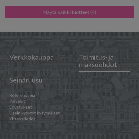
Näytä kaikki tuotteet (4)
Verkkokauppa
Toimitus- ja
maksuehdot
Seinäruusu
Referenssejä
Palvelut
Edustukset
Usein kysytyt kysymykset
Yhteystiedot