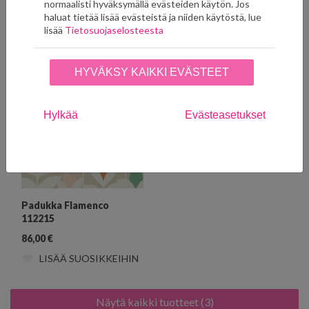
normaalisti hyväksymällä evästeiden käytön. Jos
haluat tietää lisää evästeistä ja niiden käytöstä, lue
lisää
Tietosuojaselosteesta
Ryhmän muut tuotteet
HYVÄKSY KAIKKI EVÄSTEET
Hylkää
Evästeasetukset
Padukka Flamenco
112215
86,00
€
LISÄÄ SUOSIKKEIHIN
Näytä kaikki tuotteet (3)