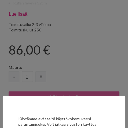
Rullan leveys 52cm
Vuorokohdistus 52cm
Lue lisää
Toimitusaika 2-3 viikkoa
Toimituskulut 25€
86,00
€
Määrä:
-
+
LISÄÄ SUOSIKKEIHIN
Käytämme evästeitä käyttökokemuksesi
parantamiseksi. Voit jatkaa sivuston käyttöä