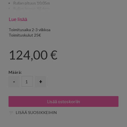
Rullan pituus 10,05m
Rullan leveys 68,6cm
Tasakohdistus 32cm
Lue lisää
Toimitusaika 2-3 viikkoa
Toimituskulut 25€
124,00
€
Määrä:
-
+
LISÄÄ SUOSIKKEIHIN