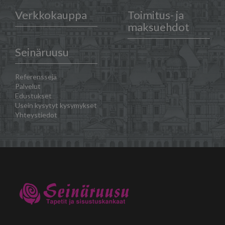
Verkkokauppa
Toimitus- ja
maksuehdot
Seinäruusu
Referenssejä
Palvelut
Edustukset
Usein kysytyt kysymykset
Yhteystiedot