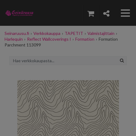
Seinaruusu.fi
›
Verkkokauppa
›
TAPETIT
›
Valmistajittain
›
Harlequin
›
Reflect Wallcoverings I
›
Formation
›
Formation
Parchment 113099