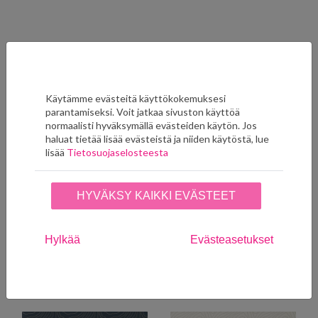
Ryhmän muut tuotteet
Käytämme evästeitä käyttökokemuksesi
parantamiseksi. Voit jatkaa sivuston käyttöä
normaalisti hyväksymällä evästeiden käytön. Jos
haluat tietää lisää evästeistä ja niiden käytöstä, lue
lisää
Tietosuojaselosteesta
HYVÄKSY KAIKKI EVÄSTEET
Formation Cornflower
Formation Grounded
113100
113098
Hylkää
Evästeasetukset
124,00
€
124,00
€
LISÄÄ SUOSIKKEIHIN
LISÄÄ SUOSIKKEIHIN