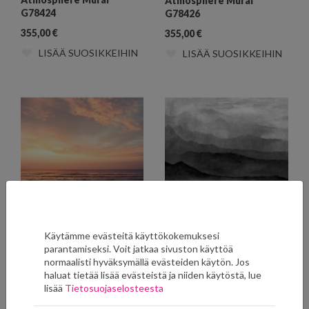
Atmosphere Mural
G78424
G78426
355,00
€
355,00
€
LISÄÄ SUOSIKKEIHIN
LISÄÄ SUOSIKKEIHIN
Atmosphere Mural
Atmosphere Mural
Käytämme evästeitä käyttökokemuksesi
G78427
G78421
parantamiseksi. Voit jatkaa sivuston käyttöä
355,00
€
355,00
€
normaalisti hyväksymällä evästeiden käytön. Jos
haluat tietää lisää evästeistä ja niiden käytöstä, lue
LISÄÄ SUOSIKKEIHIN
LISÄÄ SUOSIKKEIHIN
lisää
Tietosuojaselosteesta