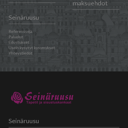
maksuehdot
Seinäruusu
Referenssejä
Palvelut
Edustukset
Usein kysytyt kysymykset
Yhteystiedot
Seinäruusu