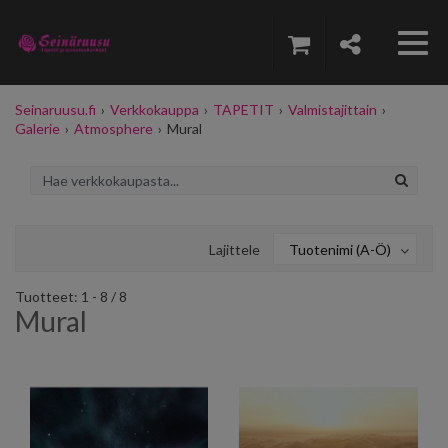
Seinaruusu.fi
›
Verkkokauppa
›
TAPETIT
›
Valmistajittain
›
Galerie
›
Atmosphere
›
Mural
Lajittele
Tuotenimi (A-Ö)
Tuotteet: 1 - 8 / 8
Mural