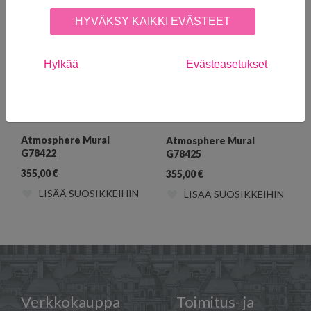
HYVÄKSY KAIKKI EVÄSTEET
Hylkää
Evästeasetukset
Atmosphere Mural
Atmosphere Mural
G78422
G78425
355,00
€
355,00
€
LISÄÄ SUOSIKKEIHIN
LISÄÄ SUOSIKKEIHIN
Verkkokauppa
Toimitus- ja