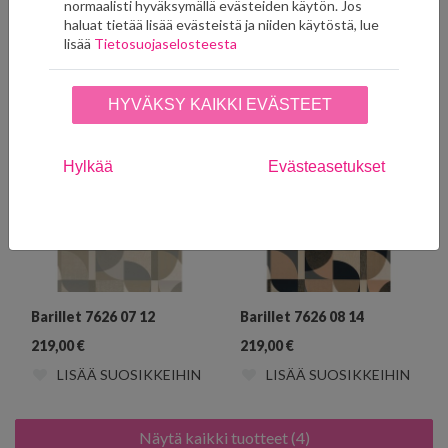
normaalisti hyväksymällä evästeiden käytön. Jos
haluat tietää lisää evästeistä ja niiden käytöstä, lue
lisää
Tietosuojaselosteesta
Ryhmän muut tuotteet
HYVÄKSY KAIKKI EVÄSTEET
Hylkää
Evästeasetukset
Barillet 7626 07 12
Barillet 7626 08 14
219,00
€
219,00
€
LISÄÄ SUOSIKKEIHIN
LISÄÄ SUOSIKKEIHIN
Näytä kaikki tuotteet (4)