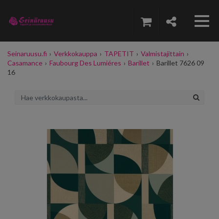
Seinaruusu.fi
›
Verkkokauppa
›
TAPETIT
›
Valmistajittain
›
Casamance
›
Faubourg Des Lumiéres
›
Barillet
›
Barillet 7626 09
16