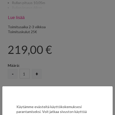
Rullan pituus 10,05m
Rullan leveys 68cm
Tasakohdistus 64cm
Lue lisää
Toimitusaika 2-3 viikkoa
Toimituskulut 25€
219,00
€
Määrä:
-
+
LISÄÄ SUOSIKKEIHIN
Käytämme evästeitä käyttökokemuksesi
parantamiseksi. Voit jatkaa sivuston käyttöä