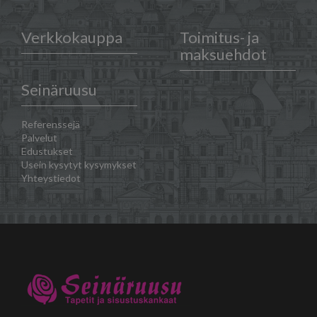
Verkkokauppa
Toimitus- ja
maksuehdot
Seinäruusu
Referenssejä
Palvelut
Edustukset
Usein kysytyt kysymykset
Yhteystiedot