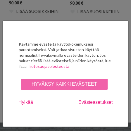
90,00
€
90,00
€
LISÄÄ SUOSIKKEIHIN
LISÄÄ SUOSIKKEIHIN
Käytämme evästeitä käyttökokemuksesi
parantamiseksi. Voit jatkaa sivuston käyttöä
normaalisti hyväksymällä evästeiden käytön. Jos
haluat tietää lisää evästeistä ja niiden käytöstä, lue
lisää
Tietosuojaselosteesta
Villaruutu 70122
HYVÄKSY KAIKKI EVÄSTEET
Villaruutu 70123
90,00
€
90,00
€
LISÄÄ SUOSIKKEIHIN
LISÄÄ SUOSIKKEIHIN
Hylkää
Evästeasetukset