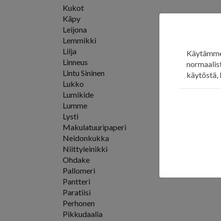
Kukot
Käpy
Leijona
Lemmikki
Lilja
Käytämme 
Linneus
normaalist
Lintu Sininen
käytöstä, 
Lukko
Lumikide
Lumme
Lysti
Makulatuuripaperi
Neidonkukka
Niittyleinikki
Ohdake
Pallomeri
Pantteri
Paratiisi
Perhonen
Pikkudaalia