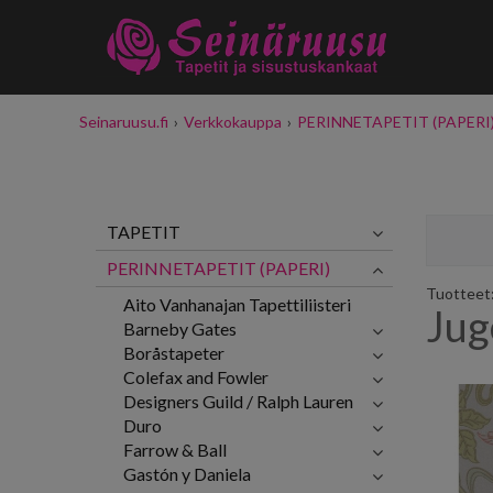
Seinaruusu.fi
›
Verkkokauppa
›
PERINNETAPETIT (PAPERI
TAPETIT
PERINNETAPETIT (PAPERI)
Tuotteet: 
Aito Vanhanajan Tapettiliisteri
Jug
Barneby Gates
Boråstapeter
Colefax and Fowler
Designers Guild / Ralph Lauren
Duro
Farrow & Ball
Gastón y Daniela