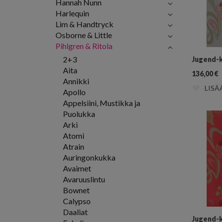
Hannah Nunn
Harlequin
Lim & Handtryck
Osborne & Little
Pihlgren & Ritola
2+3
Jugend-k
Aita
136,00
€
Annikki
LISÄ
Apollo
Appelsiini, Mustikka ja
Puolukka
Arki
Atomi
Atrain
Auringonkukka
Avaimet
Avaruuslintu
Bownet
Calypso
Daaliat
Jugend-k