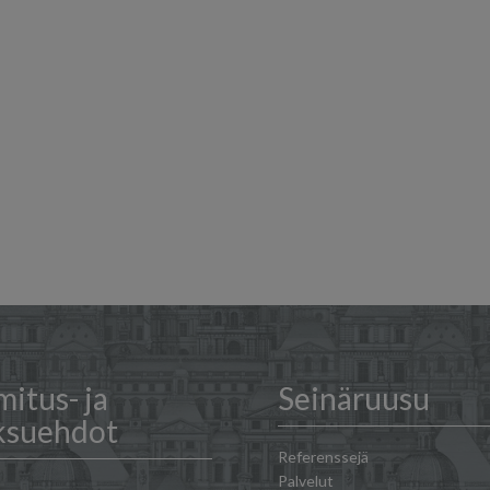
mitus- ja
Seinäruusu
ksuehdot
Referenssejä
Palvelut