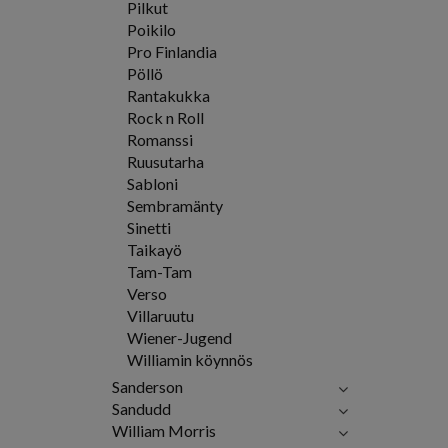
Pilkut
Poikilo
Pro Finlandia
Pöllö
Rantakukka
Rock n Roll
Romanssi
Ruusutarha
Sabloni
Sembramänty
Sinetti
Taikayö
Tam-Tam
Verso
Villaruutu
Wiener-Jugend
Williamin köynnös
Sanderson
Sandudd
William Morris