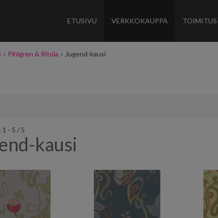
ETUSIVU
VERKKOKAUPPA
TOIMITUS
)
›
Pihlgren & Ritola
›
Jugend-kausi
1 - 5 / 5
end-kausi