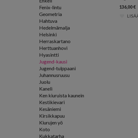
Enkeli
Fenix-lintu
136,00
€
Geometria
LISÄ
Hahtuva
Hedelmämalja
Helsinki
Herraskartano
Herttuanhovi
Hyasintti
Jugend-kausi
Jugend-tulppaani
Juhannusruusu
Juolu
Kaneli
Ken kiuruista kaunein
Kestikievari
Kesäniemi
Kirsikkapuu
Kiurujen yö
Koto
Kukkatarha