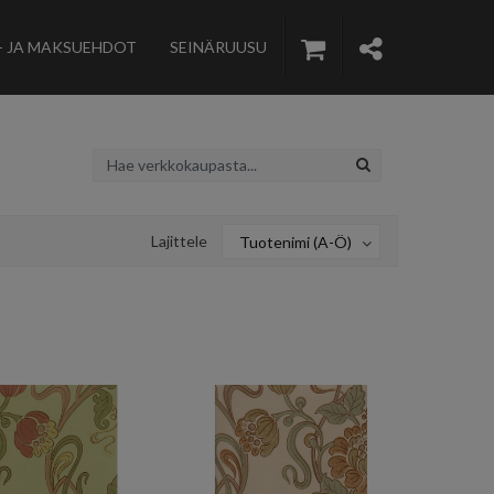
- JA MAKSUEHDOT
SEINÄRUUSU
Lajittele
Tuotenimi (A-Ö)