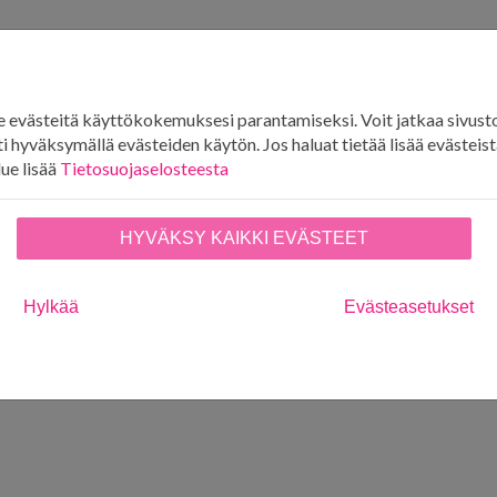
evästeitä käyttökokemuksesi parantamiseksi. Voit jatkaa sivust
i hyväksymällä evästeiden käytön. Jos haluat tietää lisää evästeistä
lue lisää
Tietosuojaselosteesta
HYVÄKSY KAIKKI EVÄSTEET
Hylkää
Evästeasetukset