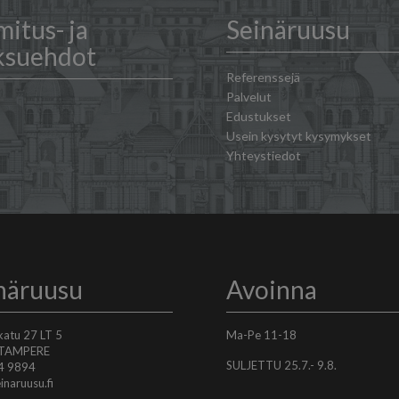
mitus- ja
Seinäruusu
ksuehdot
Referenssejä
Palvelut
Edustukset
Usein kysytyt kysymykset
Yhteystiedot
näruusu
Avoinna
skatu 27 LT 5
Ma-Pe 11-18
 TAMPERE
SULJETTU 25.7.- 9.8.
4 9894
inaruusu.fi