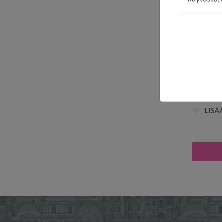
Swallow
115,00
€
LISÄ