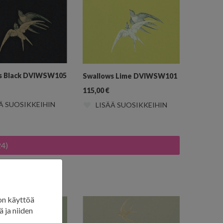
s Black DVIWSW105
Swallows Lime DVIWSW101
115,00
€
Ä SUOSIKKEIHIN
LISÄÄ SUOSIKKEIHIN
24)
on käyttöä
 ja niiden