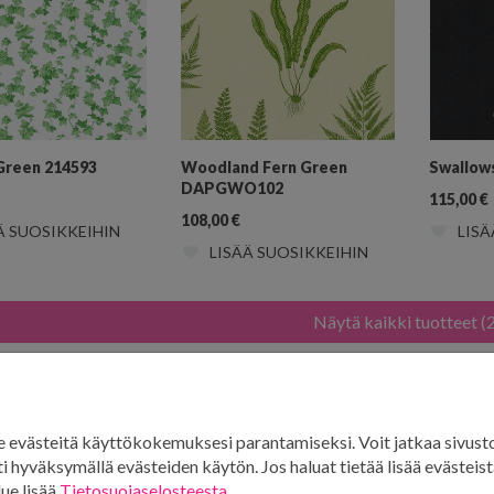
Green 214593
Woodland Fern Green
Swallow
DAPGWO102
115,00
€
108,00
€
Ä SUOSIKKEIHIN
LISÄ
LISÄÄ SUOSIKKEIHIN
Näytä kaikki tuotteet (
tage
evästeitä käyttökokemuksesi parantamiseksi. Voit jatkaa sivust
i hyväksymällä evästeiden käytön. Jos haluat tietää lisää evästeistä
lue lisää
Tietosuojaselosteesta