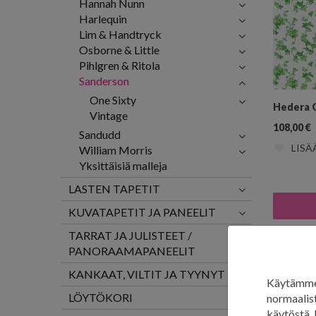
Hannah Nunn
Harlequin
Lim & Handtryck
Osborne & Little
Pihlgren & Ritola
Sanderson
One Sixty
Hedera 
Vintage
108,00
€
Sandudd
LISÄ
William Morris
Yksittäisiä malleja
LASTEN TAPETIT
KUVATAPETIT JA PANEELIT
TARRAT JA JULISTEET /
Vin
PANORAAMAPANEELIT
KANKAAT, VILTIT JA TYYNYT
Käytämme 
LÖYTÖKORI
normaalist
käytöstä, 