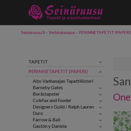
Seinaruusu.fi
›
Verkkokauppa
›
PERINNETAPETIT (PAPERI
TAPETIT
PERINNETAPETIT (PAPERI)
San
Aito Vanhanajan Tapettiliisteri
Barneby Gates
Boråstapeter
One 
Colefax and Fowler
Designers Guild / Ralph Lauren
Duro
Farrow & Ball
Gastón y Daniela