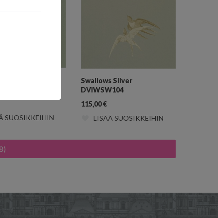
s Pebble
Swallows Silver
102
DVIWSW104
115,00
€
Ä SUOSIKKEIHIN
LISÄÄ SUOSIKKEIHIN
8)