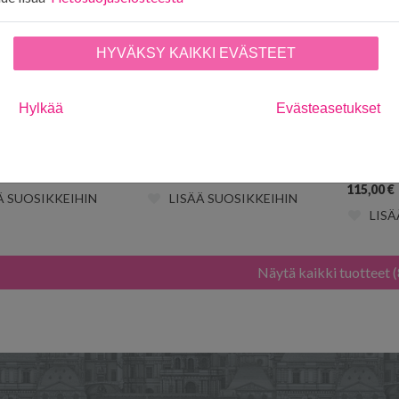
HYVÄKSY KAIKKI EVÄSTEET
Hylkää
Evästeasetukset
s Black DVIWSW105
Swallows Lime DVIWSW101
Swallow
DVIWSW
115,00
€
115,00
€
Ä SUOSIKKEIHIN
LISÄÄ SUOSIKKEIHIN
LISÄ
Näytä kaikki tuotteet (