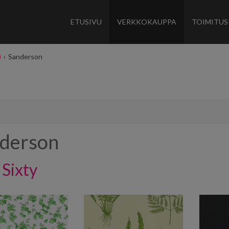
ETUSIVU
VERKKOKAUPPA
TOIMITUS
)
›
Sanderson
derson
Sixty