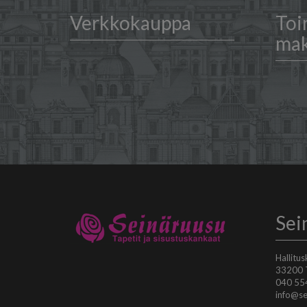
Verkkokauppa
Toi
ma
Sei
Hallitu
33200
040 55
info@se