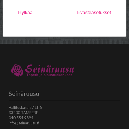
Referenssejä
Palvelut
Hylkää
Evästeasetukset
Edustukset
Usein kysytyt kysymykset
Yhteystiedot
Seinäruusu
Hallituskatu 27 LT 5
33200 TAMPERE
040 554 9894
info@seinaruusu.fi