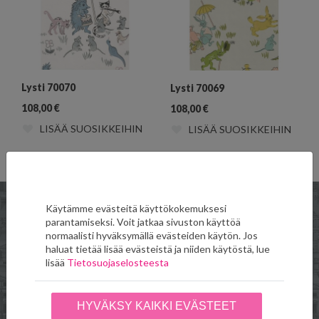
Lysti 70070
Lysti 70069
108,00
€
108,00
€
LISÄÄ SUOSIKKEIHIN
LISÄÄ SUOSIKKEIHIN
Käytämme evästeitä käyttökokemuksesi
parantamiseksi. Voit jatkaa sivuston käyttöä
normaalisti hyväksymällä evästeiden käytön. Jos
Verkkokauppa
Toimitus- ja
haluat tietää lisää evästeistä ja niiden käytöstä, lue
maksuehdot
lisää
Tietosuojaselosteesta
Seinäruusu
HYVÄKSY KAIKKI EVÄSTEET