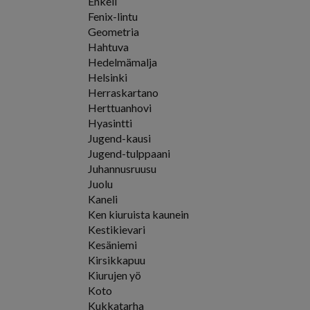
Enkeli
Fenix-lintu
Geometria
Hahtuva
Hedelmämalja
Helsinki
Herraskartano
Herttuanhovi
Hyasintti
Jugend-kausi
Jugend-tulppaani
Juhannusruusu
Juolu
Kaneli
Ken kiuruista kaunein
Kestikievari
Kesäniemi
Kirsikkapuu
Kiurujen yö
Koto
Kukkatarha