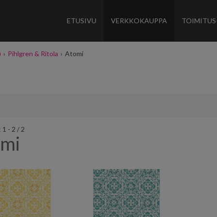
ETUSIVU
VERKKOKAUPPA
TOIMITUS
)
›
Pihlgren & Ritola
›
Atomi
1 - 2 / 2
omi