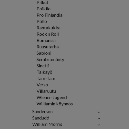
Pilkut
Poikilo
Pro Finlandia
Pöllö
Rantakukka
Rock n Roll
Romanssi
Ruusutarha
Sabloni
Sembramänty
Sinetti
Taikayö
Tam-Tam
Verso
Villaruutu
Wiener-Jugend
Williamin köynnös
Sanderson
Sandudd
William Morris