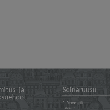
mitus- ja
Seinäruusu
ksuehdot
Referenssejä
Palvelut