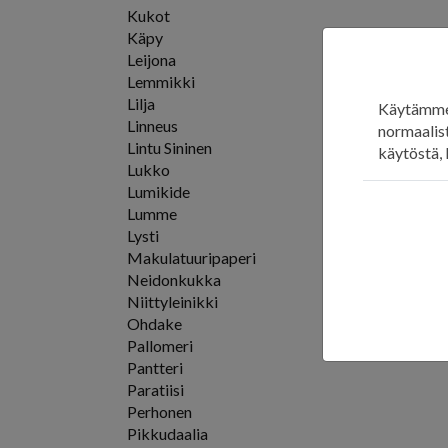
Kukot
Käpy
Leijona
Lemmikki
Lilja
Käytämme 
Linneus
normaalist
Lintu Sininen
käytöstä, 
Lukko
Lumikide
Lumme
Lysti
Makulatuuripaperi
Neidonkukka
Niittyleinikki
Ohdake
Pallomeri
Pantteri
Paratiisi
Perhonen
Pikkudaalia