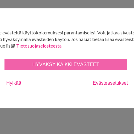
evästeitä käyttökokemuksesi parantamiseksi. Voit jatkaa sivust
i hyväksymällä evästeiden käytön. Jos haluat tietää lisää evästeistä
lue lisää
Tietosuojaselosteesta
HYVÄKSY KAIKKI EVÄSTEET
Hylkää
Evästeasetukset