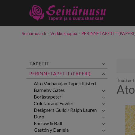
Seinaruusu.fi
›
Verkkokauppa
›
PERINNETAPETIT (PAPERI
TAPETIT
PERINNETAPETIT (PAPERI)
Tuotteet: 
Aito Vanhanajan Tapettiliisteri
At
Barneby Gates
Boråstapeter
Colefax and Fowler
Designers Guild / Ralph Lauren
Duro
Farrow & Ball
Gastón y Daniela