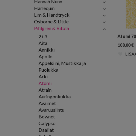
Hannah Nunn
Harlequin
Lim & Handtryck
Osborne & Little
Pihlgren & Ritola
2+3
Atomi 7
Aita
108,00
€
Annikki
LISÄ
Apollo
Appelsiini, Mustikka ja
Puolukka
Arki
Atomi
Atrain
Auringonkukka
Avaimet
Avaruuslintu
Bownet
Calypso
Daaliat