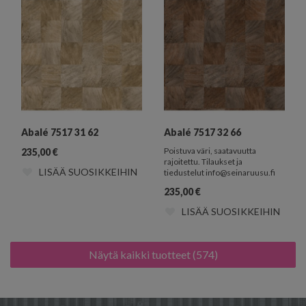
Abalé 7517 31 62
Abalé 7517 32 66
Poistuva väri, saatavuutta
235,00
€
rajoitettu. Tilaukset ja
LISÄÄ SUOSIKKEIHIN
tiedustelut info@seinaruusu.fi
235,00
€
LISÄÄ SUOSIKKEIHIN
Näytä kaikki tuotteet (574)