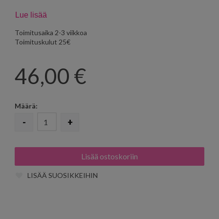
Tasakohdistus 8,8cm
Lue lisää
Toimitusaika 2-3 viikkoa
Toimituskulut 25€
46,00
€
Määrä:
-
+
LISÄÄ SUOSIKKEIHIN