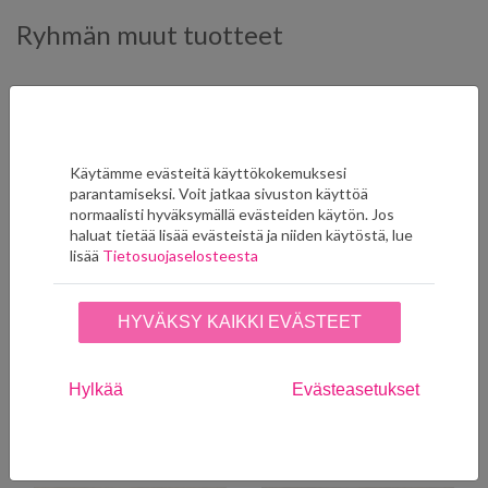
Ryhmän muut tuotteet
Käytämme evästeitä käyttökokemuksesi
parantamiseksi. Voit jatkaa sivuston käyttöä
normaalisti hyväksymällä evästeiden käytön. Jos
haluat tietää lisää evästeistä ja niiden käytöstä, lue
lisää
Tietosuojaselosteesta
Abalé 7517 29 60
Abalé 7517 30 62
HYVÄKSY KAIKKI EVÄSTEET
Poistuva väri, saatavuutta
235,00
€
rajoitettu. Tilaukset ja
LISÄÄ SUOSIKKEIHIN
tiedustelut info@seinaruusu.fi
Hylkää
Evästeasetukset
235,00
€
LISÄÄ SUOSIKKEIHIN