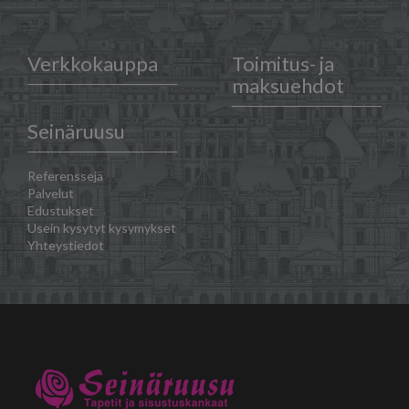
Verkkokauppa
Toimitus- ja
maksuehdot
Seinäruusu
Referenssejä
Palvelut
Edustukset
Usein kysytyt kysymykset
Yhteystiedot