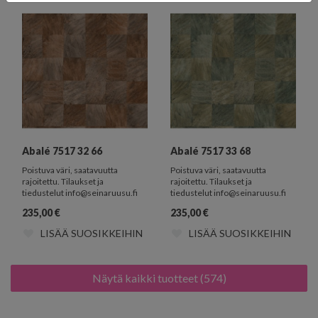
Abalé 7517 32 66
Abalé 7517 33 68
Poistuva väri, saatavuutta
Poistuva väri, saatavuutta
rajoitettu. Tilaukset ja
rajoitettu. Tilaukset ja
tiedustelut info@seinaruusu.fi
tiedustelut info@seinaruusu.fi
235,00
€
235,00
€
LISÄÄ SUOSIKKEIHIN
LISÄÄ SUOSIKKEIHIN
Näytä kaikki tuotteet (574)