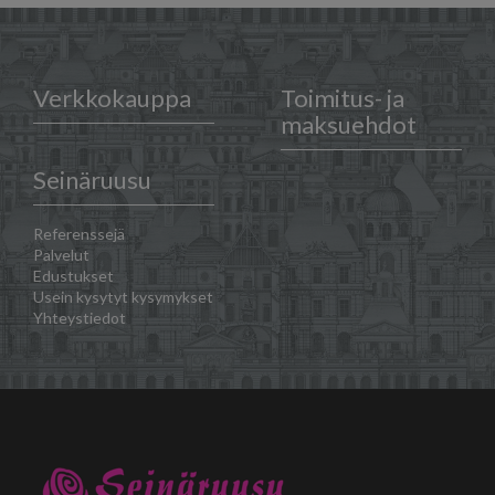
Verkkokauppa
Toimitus- ja
maksuehdot
Seinäruusu
Referenssejä
Palvelut
Edustukset
Usein kysytyt kysymykset
Yhteystiedot