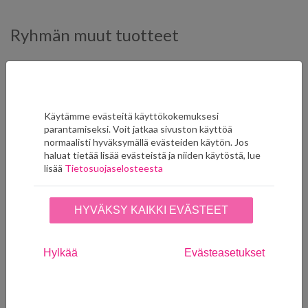
Ryhmän muut tuotteet
Käytämme evästeitä käyttökokemuksesi
parantamiseksi. Voit jatkaa sivuston käyttöä
normaalisti hyväksymällä evästeiden käytön. Jos
haluat tietää lisää evästeistä ja niiden käytöstä, lue
lisää
Tietosuojaselosteesta
Abalé 7517 30 62
Abalé 7517 31 62
HYVÄKSY KAIKKI EVÄSTEET
Poistuva väri, saatavuutta
235,00
€
rajoitettu. Tilaukset ja
LISÄÄ SUOSIKKEIHIN
tiedustelut info@seinaruusu.fi
Hylkää
Evästeasetukset
235,00
€
LISÄÄ SUOSIKKEIHIN