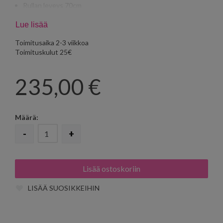
Rullan leveys 70cm
Tasakohdistus 64cm
Lue lisää
Toimitusaika 2-3 viikkoa
Toimituskulut 25€
235,00
€
Määrä:
-
+
LISÄÄ SUOSIKKEIHIN