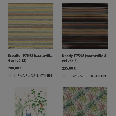
Espalier F7592 (saatavilla
Kandy F7596 (saatavilla 4
4 eri väriä)
eri väriä)
200,00
€
235,00
€
LISÄÄ SUOSIKKEIHIN
LISÄÄ SUOSIKKEIHIN