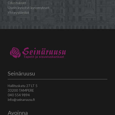
Edustukset
Usein kysytyt kysymykset
Yhteystiedot
Seinäruusu
Hallituskatu 27 LT 5
33200 TAMPERE
040 554 9894
info@seinaruusu.fi
Avoinna