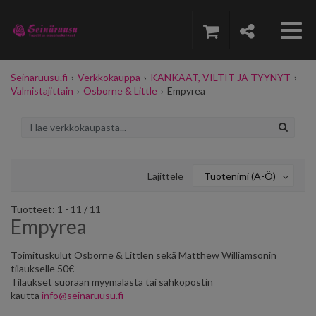
Seinaruusu.fi
›
Verkkokauppa
›
KANKAAT, VILTIT JA TYYNYT
›
Valmistajittain
›
Osborne & Little
›
Empyrea
Lajittele
Tuotenimi (A-Ö)
Tuotteet: 1 - 11 / 11
Empyrea
Toimituskulut Osborne & Littlen sekä Matthew Williamsonin
tilaukselle 50€
Tilaukset suoraan myymälästä tai sähköpostin
kautta
info@seinaruusu.fi