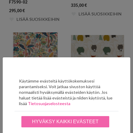
F7590-02
335,00
€
295,00
€
LISÄÄ SUOSIKKEIHIN
LISÄÄ SUOSIKKEIHIN
Käytämme evästeitä käyttökokemuksesi
parantamiseksi. Voit jatkaa sivuston käyttöä
normaalisti hyväksymällä evästeiden käytön. Jos
Tivoli Fuchsia/Navy
Amphora
haluat tietää lisää evästeistä ja niiden käytöstä, lue
F7595-02
Terracotta/Gold F7594-
lisää
Tietosuojaselosteesta
01
335,00
€
335,00
€
LISÄÄ SUOSIKKEIHIN
LISÄÄ SUOSIKKEIHIN
HYVÄKSY KAIKKI EVÄSTEET