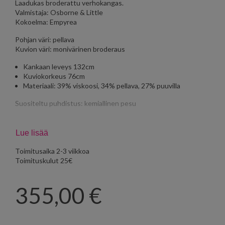
Laadukas broderattu verhokangas.
Valmistaja: Osborne & Little
Kokoelma: Empyrea
Pohjan väri: pellava
Kuvion väri: monivärinen broderaus
Kankaan leveys 132cm
Kuviokorkeus 76cm
Materiaali: 39% viskoosi, 34% pellava, 27% puuvilla
Suositeltu puhdistus: kemiallinen pesu
Myydään metreittäin (1 myyntiyksikkö on 1 metri).
Lue lisää
Määrämittaan tilatuilla kankailla ei ole vaihto- tai
palautusoikeutta.
Toimitusaika 2-3 viikkoa
Toimituskulut 25€
355,00
€