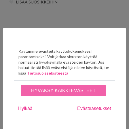
LISÄÄ SUOSIKKEIHIN
Ryhmän muut tuotteet
Käytämme evästeitä käyttökokemuksesi
parantamiseksi. Voit jatkaa sivuston käyttöä
normaalisti hyväksymällä evästeiden käytön. Jos
haluat tietää lisää evästeistä ja niiden käytöstä, lue
lisää
Tietosuojaselosteesta
HYVÄKSY KAIKKI EVÄSTEET
Amphora Azure/Navy
Amphora
Hylkää
Evästeasetukset
F7594-02
Terracotta/Gold F7594-
01
335,00
€
335,00
€