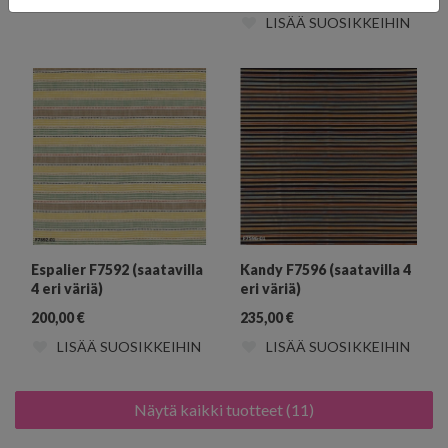
LISÄÄ SUOSIKKEIHIN
LISÄÄ SUOSIKKEIHIN
Espalier F7592 (saatavilla
Kandy F7596 (saatavilla 4
4 eri väriä)
eri väriä)
200,00
€
235,00
€
LISÄÄ SUOSIKKEIHIN
LISÄÄ SUOSIKKEIHIN
Näytä kaikki tuotteet (11)