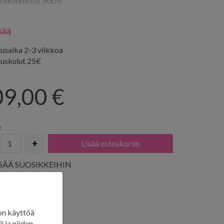
rokohdistus 50cm
usaika 3-4 viikkoa.
isää
usaika 2-3 viikkoa
tuskulut 25€
09,00
€
:
+
ISÄÄ SUOSIKKEIHIN
on käyttöä
 ja niiden