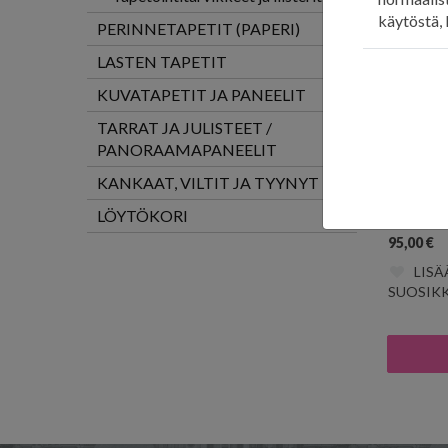
käytöstä, 
PERINNETAPETIT (PAPERI)
LASTEN TAPETIT
KUVATAPETIT JA PANEELIT
TARRAT JA JULISTEET /
PANORAAMAPANEELIT
KANKAAT, VILTIT JA TYYNYT
A Forest
AZDPT0
LÖYTÖKORI
95,00
€
LISÄ
SUOSIKK