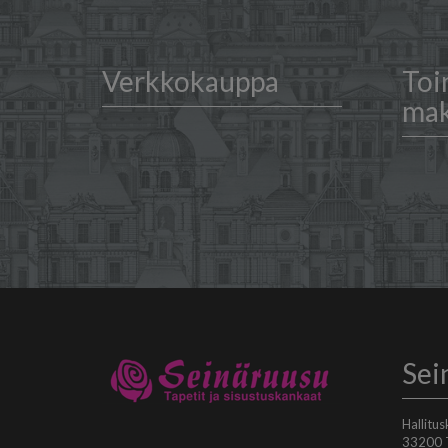
Verkkokauppa
Toi
ma
Sei
Hallitu
33200