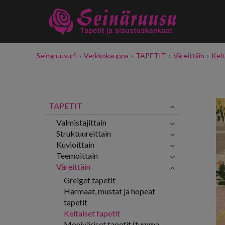
Seinaruusu.fi
›
Verkkokauppa
›
TAPETIT
›
Väreittäin
›
Kelt
TAPETIT
Valmistajittain
Struktuureittain
Kuvioittain
Teemoittain
Väreittäin
Greiget tapetit
Harmaat, mustat ja hopeat
tapetit
Keltaiset tapetit
Moniväriset tapetit (tumma