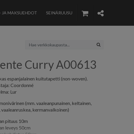
- JA MAKSUEHDOT
SEINÄRUUSU
ente Curry A00613
as espanjalainen kuitutapetti (non-woven).
staja: Coordonné
lma: Lur
 monivärinen (mm. vaaleanpunainen, keltainen,
, vaaleanruskea, kermanvalkoinen)
lan pituus 10m
lan leveys 50cm