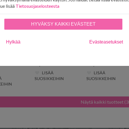
lue lisää
Tietosuojaselosteesta
HYVÄKSY KAIKKI EVÄSTEET
Hylkää
Evästeasetukset
 Mustard
Acanthus 2012
Adele Yellow S10652
37MU
65,00
€
133,00
€
LISÄÄ
LISÄÄ
Ä
SUOSIKKEIHIN
SUOSIKKEIHIN
EIHIN
Näytä kaikki tuotteet (3