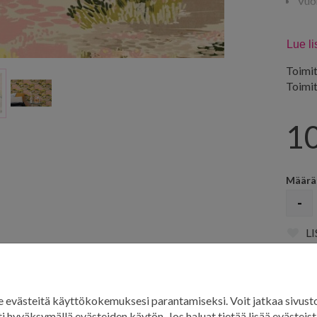
Vuo
Toimit
Lue l
Toimit
Toimi
1
Määrä
-
L
män muut tuotteet
evästeitä käyttökokemuksesi parantamiseksi. Voit jatkaa sivust
i hyväksymällä evästeiden käytön. Jos haluat tietää lisää evästeistä