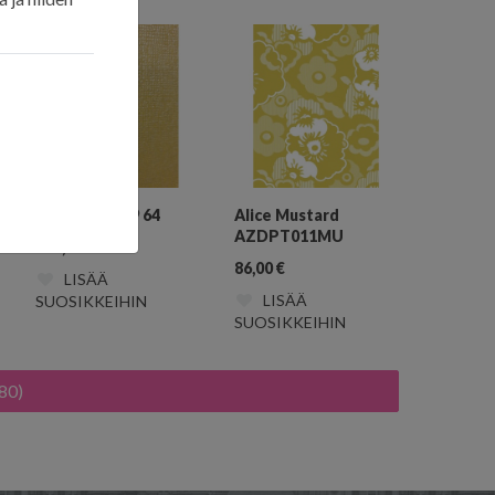
Aleph 7212 29 64
Alice Mustard
AZDPT011MU
135,00
€
86,00
€
LISÄÄ
LISÄÄ
SUOSIKKEIHIN
SUOSIKKEIHIN
80)