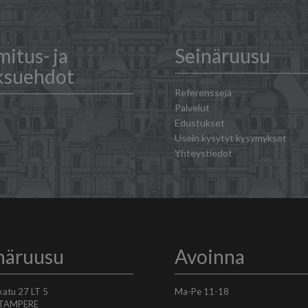
mitus- ja
Seinäruusu
ksuehdot
Referenssejä
Palvelut
Edustukset
Usein kysytyt kysymykset
Yhteystiedot
näruusu
Avoinna
skatu 27 LT 5
Ma-Pe 11-18
 TAMPERE