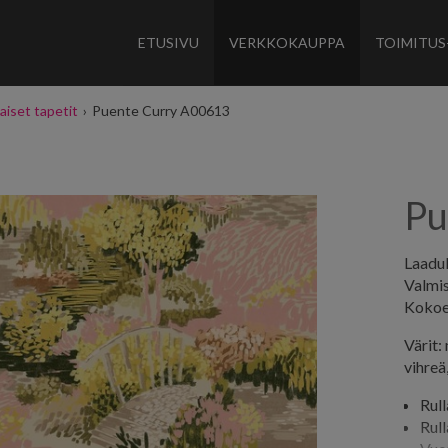
ETUSIVU
VERKKOKAUPPA
TOIMITUS
aiset tapetit
›
Puente Curry A00613
Pu
Laaduk
Valmi
Kokoe
Värit:
vihreä
Rul
Rul