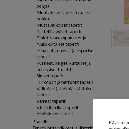
pohja)
Moniväriset tapetit (vaalea
pohja)
Mustavalkoiset tapetit
Pastellisävyiset tapetit
Pinkit, vaaleanpunaiset ja
ruusukultaiset tapetit
Punaiset, oranssit ja kupariset
tapetit
Ruskeat, beiget, kultaiset ja
pronssiset tapetit
Siniset tapetit
Turkoosit ja petroolit tapetit
Valkoiset ja helmiäiskiiltoiset
tapetit
Vihreät tapetit
Violetit ja lilat tapetit
Yksiväriset tapetit
Ryh
Boordit
Käytämme 
Tapetointitarvikkeet ja liisterit
normaalist