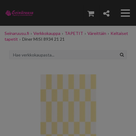
Seinaruusu.fi
›
Verkkokauppa
›
TAPETIT
›
Väreittäin
›
Keltaiset
tapetit
›
Diner MISI 8934 21 21