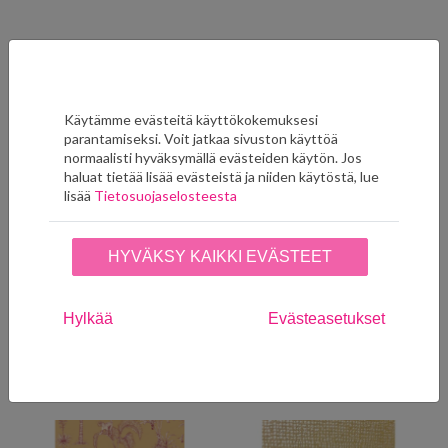
Ryhmän muut tuotteet
Käytämme evästeitä käyttökokemuksesi
parantamiseksi. Voit jatkaa sivuston käyttöä
normaalisti hyväksymällä evästeiden käytön. Jos
haluat tietää lisää evästeistä ja niiden käytöstä, lue
lisää
Tietosuojaselosteesta
HYVÄKSY KAIKKI EVÄSTEET
A Forest Mustard
Acanthus 2012
AZDPT037MU
Hylkää
Evästeasetukset
65,00
€
95,00
€
LISÄÄ SUOSIKKEIHIN
LISÄÄ SUOSIKKEIHIN