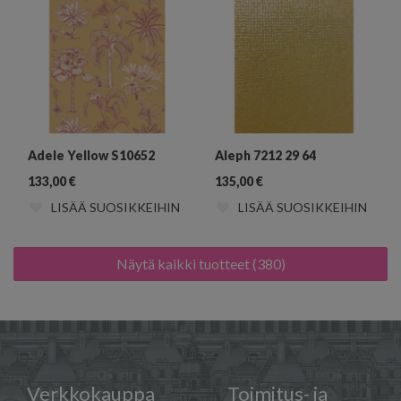
Adele Yellow S10652
Aleph 7212 29 64
133,00
€
135,00
€
LISÄÄ SUOSIKKEIHIN
LISÄÄ SUOSIKKEIHIN
Näytä kaikki tuotteet (380)
Verkkokauppa
Toimitus- ja