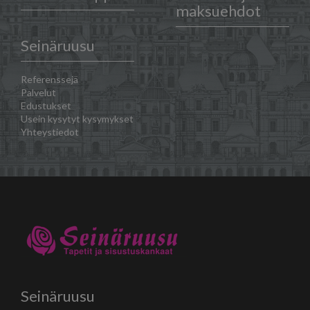
maksuehdot
Seinäruusu
Referenssejä
Palvelut
Edustukset
Usein kysytyt kysymykset
Yhteystiedot
Seinäruusu