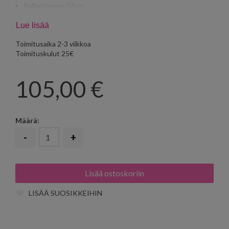
Rullan leveys 53cm
Tasakohdistus 32cm
Lue lisää
Toimitusaika 2-3 viikkoa
Toimituskulut 25€
105,00
€
Määrä:
-
+
LISÄÄ SUOSIKKEIHIN