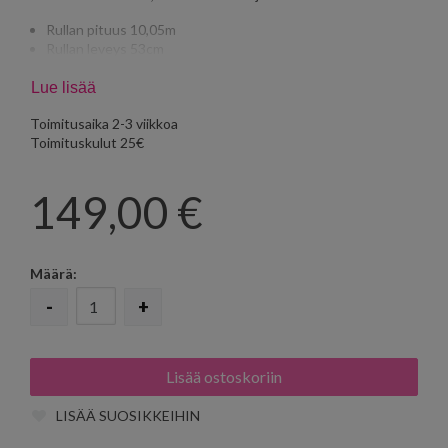
Rullan pituus 10,05m
Rullan leveys 53cm
Vuorokohdistus 26,5cm
Lue lisää
Toimitusaika 2-3 viikkoa
Toimituskulut 25€
149,00
€
Määrä:
-
+
LISÄÄ SUOSIKKEIHIN