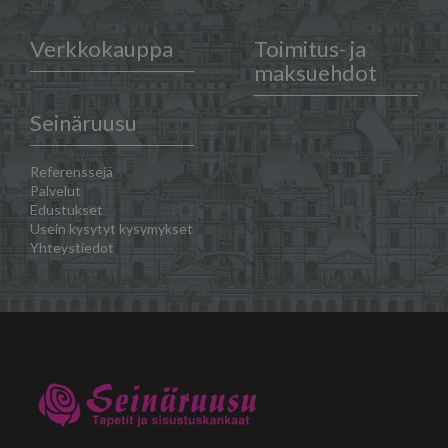
Verkkokauppa
Toimitus- ja
maksuehdot
Seinäruusu
Referenssejä
Palvelut
Edustukset
Usein kysytyt kysymykset
Yhteystiedot