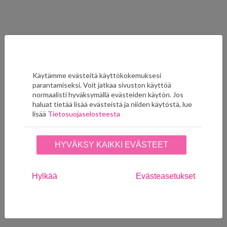
Ryhmän muut tuotteet
Käytämme evästeitä käyttökokemuksesi
parantamiseksi. Voit jatkaa sivuston käyttöä
normaalisti hyväksymällä evästeiden käytön. Jos
haluat tietää lisää evästeistä ja niiden käytöstä, lue
lisää
Tietosuojaselosteesta
HYVÄKSY KAIKKI EVÄSTEET
Abundance ELC 10530 00
Abundance ELC 10530 61
Hylkää
Evästeasetukset
10
27
75,00
€
75,00
€
LISÄÄ SUOSIKKEIHIN
LISÄÄ SUOSIKKEIHIN