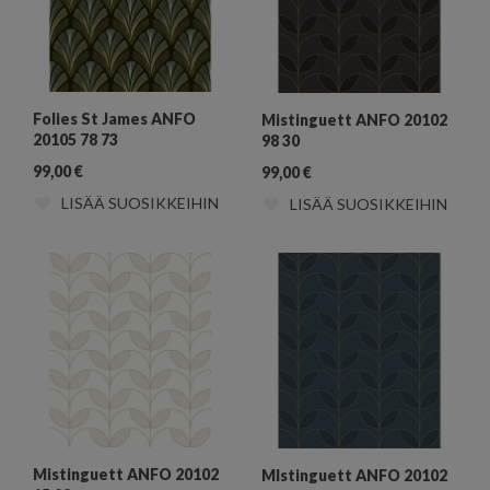
Folies St James ANFO
Mistinguett ANFO 20102
20105 78 73
98 30
99,00
€
99,00
€
LISÄÄ SUOSIKKEIHIN
LISÄÄ SUOSIKKEIHIN
Mistinguett ANFO 20102
MIstinguett ANFO 20102