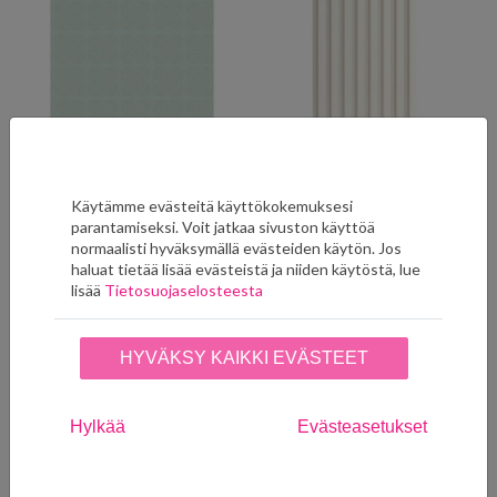
Hortus BOTA 8593 61 39
Country Club Naturel
DERB 8932 01 29
Poistuva väri, saatavuutta
Käytämme evästeitä käyttökokemuksesi
rajoitettu. Tilaukset ja tiedustelut
99,00
€
info@seinaruusu.fi
parantamiseksi. Voit jatkaa sivuston käyttöä
LISÄÄ SUOSIKKEIHIN
normaalisti hyväksymällä evästeiden käytön. Jos
99,00
€
haluat tietää lisää evästeistä ja niiden käytöstä, lue
LISÄÄ SUOSIKKEIHIN
lisää
Tietosuojaselosteesta
HYVÄKSY KAIKKI EVÄSTEET
Hylkää
Evästeasetukset