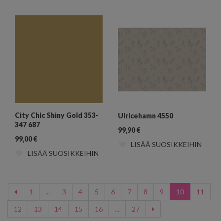
City Chic Shiny Gold 353-
Ulricehamn 4550
347 687
99,90
€
99,00
€
LISÄÄ SUOSIKKEIHIN
LISÄÄ SUOSIKKEIHIN
1
...
3
4
5
6
7
8
9
10
11
12
13
14
15
16
...
27