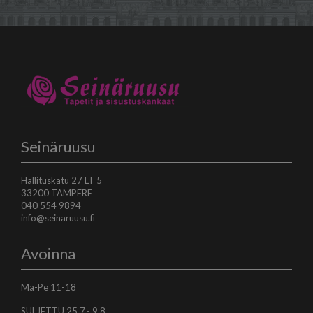
Seinäruusu
Hallituskatu 27 LT 5
33200 TAMPERE
040 554 9894
info@seinaruusu.fi
Avoinna
Ma-Pe 11-18
SULJETTU 25.7.- 9.8.