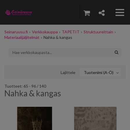
Seinaruusu.fi
›
Verkkokauppa
›
TAPETIT
›
Struktuureittain
›
Materiaalijäljitelmät
›
Nahka & kangas
Lajittele
Tuotenimi (A-Ö)
Tuotteet: 65 - 96 / 140
Nahka & kangas