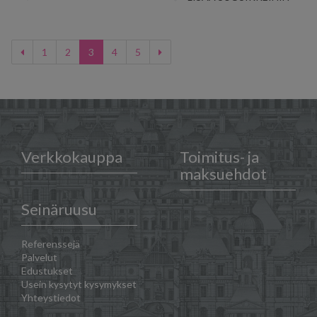
1
2
3
4
5
Verkkokauppa
Toimitus- ja
maksuehdot
Seinäruusu
Referenssejä
Palvelut
Edustukset
Usein kysytyt kysymykset
Yhteystiedot