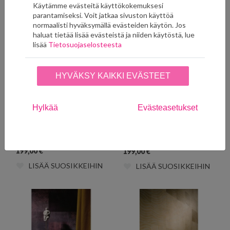
Käytämme evästeitä käyttökokemuksesi
LISÄÄ SUOSIKKEIHIN
LISÄÄ SUOSIKKEIHIN
parantamiseksi. Voit jatkaa sivuston käyttöä
normaalisti hyväksymällä evästeiden käytön. Jos
haluat tietää lisää evästeistä ja niiden käytöstä, lue
lisää
Tietosuojaselosteesta
HYVÄKSY KAIKKI EVÄSTEET
Hylkää
Evästeasetukset
VP 656 03 Loup
VP 656 07 Loup
199,00
€
199,00
€
LISÄÄ SUOSIKKEIHIN
LISÄÄ SUOSIKKEIHIN