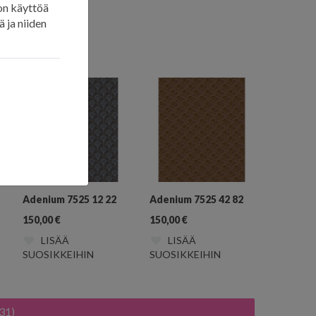
on käyttöä
 ja niiden
Adenium 7525 12 22
Adenium 7525 42 82
150,00
€
150,00
€
LISÄÄ
LISÄÄ
SUOSIKKEIHIN
SUOSIKKEIHIN
31)