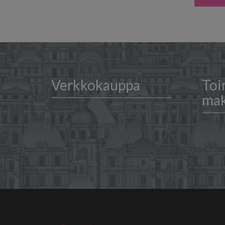
Verkkokauppa
Toi
ma