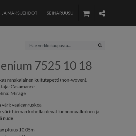
- JA MAKSUEHDOT
SEINÄRUUSU
enium 7525 10 18
as ranskalainen kuitutapetti (non-woven).
staja: Casamance
lma: Mirage
 väri: vaaleanruskea
 väri: hieman koholla olevat luonnonvalkoinen ja
vä nude
lan pituus 10,05m