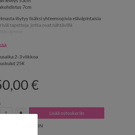
lan leveys 53cm
akohdistus 7cm
masta löytyy lisäksi yhteensopivia eläväpintaisia
risiä tapetteja, jotka ovat nähtävillä
lässämme.
edot: info@seinaruusu.fi
isää
usaika 2-3 viikkoa
tuskulut 25€
50,00
€
:
+
ISÄÄ SUOSIKKEIHIN