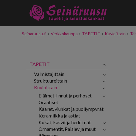
Seinaruusu.fi
›
Verkkokauppa
›
TAPETIT
›
Kuvioittain
›
Täh
TAPETIT
Valmistajittain
Struktuureittain
Kuvioittain
Eläimet, linnut ja perhoset
Graafiset
Kaaret, viuhkat ja puoliympyrät
Keramiikka ja astiat
Kukat, kasvit ja hedelmät
Ornamentit, Paisley ja muut
itämaiset