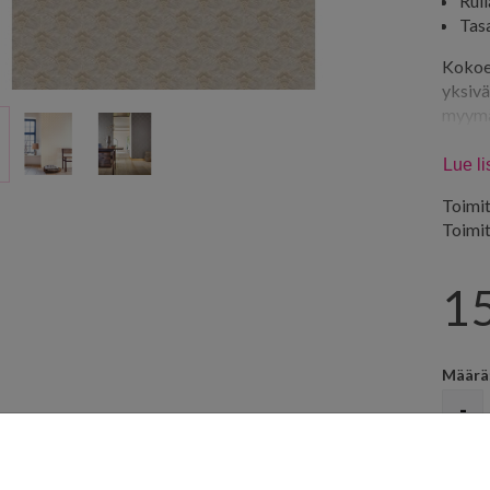
Rul
Tas
Kokoel
yksivä
myymä
Lisäti
Lue l
Toimit
Toimi
1
Määrä
-
L