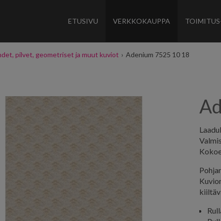
ETUSIVU
VERKKOKAUPPA
TOIMITUS
det, pilvet, geometriset ja muut kuviot
›
Adenium 7525 10 18
Ad
Laaduk
Valmi
Kokoe
Pohjan
Kuvion
kiiltä
Rul