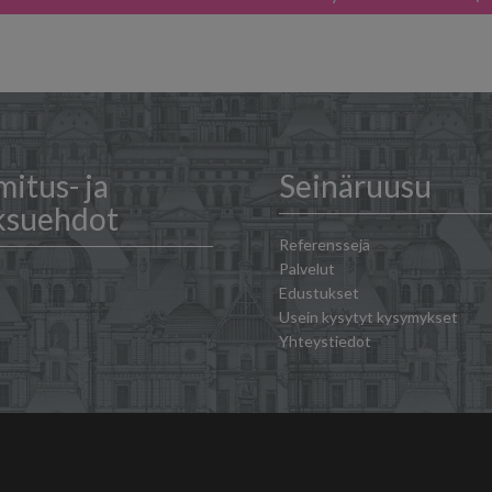
mitus- ja
Seinäruusu
ksuehdot
Referenssejä
Palvelut
Edustukset
Usein kysytyt kysymykset
Yhteystiedot