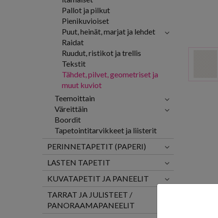
Pallot ja pilkut
Pienikuvioiset
Puut, heinät, marjat ja lehdet
Raidat
Ruudut, ristikot ja trellis
Tekstit
Tähdet, pilvet, geometriset ja
muut kuviot
Teemoittain
Väreittäin
Boordit
Tapetointitarvikkeet ja liisterit
PERINNETAPETIT (PAPERI)
LASTEN TAPETIT
KUVATAPETIT JA PANEELIT
TARRAT JA JULISTEET /
PANORAAMAPANEELIT