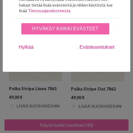
49,00
€
haluat tietää lisää evästeistä ja niiden käytöstä, lue
49,00
€
LISÄÄ SUOSIKKEIHIN
lisää
Tietosuojaselosteesta
LISÄÄ SUOSIKKEIHIN
HYVÄKSY KAIKKI EVÄSTEET
Hylkää
Evästeasetukset
Polka Stripe Linen 7861
Polka Stripe Oat 7862
49,00
€
49,00
€
LISÄÄ SUOSIKKEIHIN
LISÄÄ SUOSIKKEIHIN
Näytä kaikki tuotteet (40)