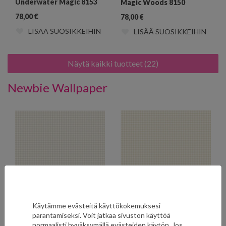
Underwater Magic 8153
Magic Woods 8150
78,00
€
78,00
€
LISÄÄ SUOSIKKEIHIN
LISÄÄ SUOSIKKEIHIN
Näytä kaikki tuotteet (22)
Newbie Wallpaper
Käytämme evästeitä käyttökokemuksesi
Picnic Check Linen 7866
Picnic Check Lemonade
parantamiseksi. Voit jatkaa sivuston käyttöä
7867
normaalisti hyväksymällä evästeiden käytön. Jos