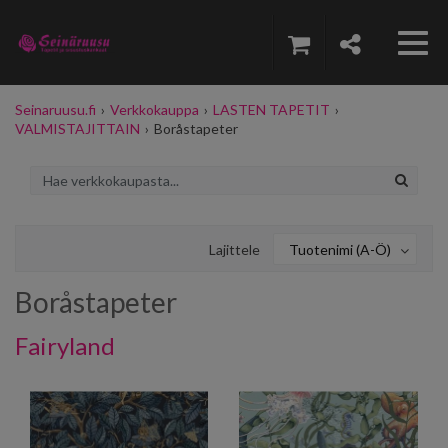
Seinaruusu.fi
›
Verkkokauppa
›
LASTEN TAPETIT
›
VALMISTAJITTAIN
›
Boråstapeter
Lajittele
Tuotenimi (A-Ö)
Boråstapeter
Fairyland