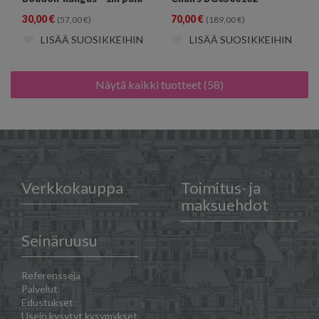
30,00
€
70,00
€
(57,00
€
)
(189,00
€
)
LISÄÄ SUOSIKKEIHIN
LISÄÄ SUOSIKKEIHIN
Näytä kaikki tuotteet (58)
Verkkokauppa
Toimitus- ja
maksuehdot
Seinäruusu
Referenssejä
Palvelut
Edustukset
Usein kysytyt kysymykset