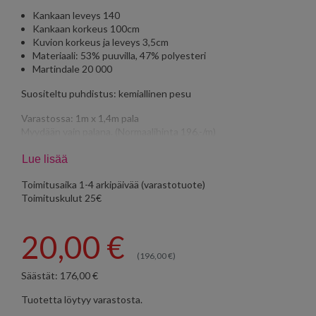
Kankaan leveys 140
Kankaan korkeus 100cm
Kuvion korkeus ja leveys 3,5cm
Materiaali: 53% puuvilla, 47% polyesteri
Martindale 20 000
Suositeltu puhdistus: kemiallinen pesu
Varastossa: 1m x 1,4m pala
Myydään vain palana. (Normaalihinta 196,-/m)
Tarjoustuotteilla ei ole vaihto- tai palautusoikeutta.
Lue lisää
Toimitusaika 1-4 arkipäivää (varastotuote)
Toimituskulut 25€
20,00
€
(196,00
€
)
Säästät: 176,00 €
Tuotetta löytyy varastosta.