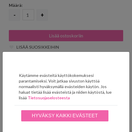
Määrä:
-
+
LISÄÄ SUOSIKKEIHIN
Käytämme evästeitä käyttökokemuksesi
Ryhmän muut tuotteet
parantamiseksi. Voit jatkaa sivuston käyttöä
normaalisti hyväksymällä evästeiden käytön. Jos
haluat tietää lisää evästeistä ja niiden käytöstä, lue
lisää
Tietosuojaselosteesta
Tarjous
Tarjous
HYVÄKSY KAIKKI EVÄSTEET