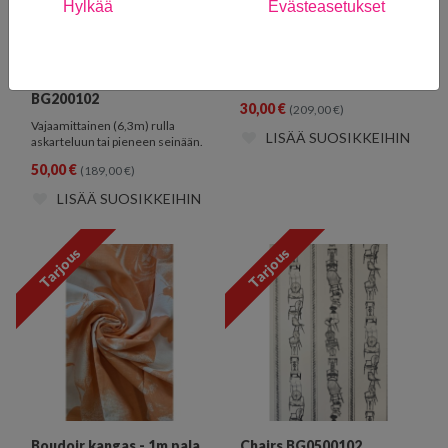
Hylkää
Evästeasetukset
Wild Meadow Dandelion
Arcade BP 5302
BG200102
30,00
€
(209,00
€
)
Vajaamittainen (6,3m) rulla
LISÄÄ SUOSIKKEIHIN
askarteluun tai pieneen seinään.
50,00
€
(189,00
€
)
LISÄÄ SUOSIKKEIHIN
Tarjous
Tarjous
Boudoir kangas - 1m pala
Chairs BG0500102