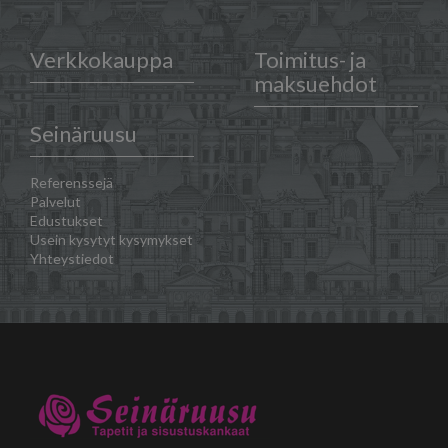
Verkkokauppa
Toimitus- ja
maksuehdot
Seinäruusu
Referenssejä
Palvelut
Edustukset
Usein kysytyt kysymykset
Yhteystiedot