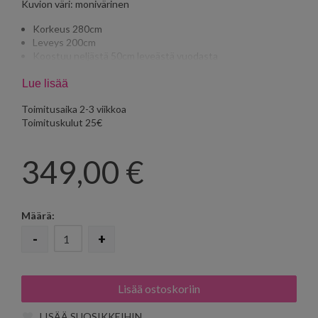
Kuvion väri: monivärinen
Korkeus 280cm
Leveys 200cm
Koostuu neljästä 50cm leveästä vuodasta
Jatkettavissa
Lue lisää
Toimitusaika 2-3 viikkoa
Toimituskulut 25€
349,00
€
Määrä:
-
+
LISÄÄ SUOSIKKEIHIN