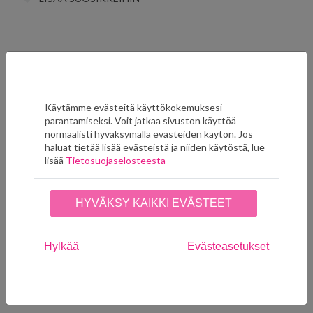
Ryhmän muut tuotteet
Käytämme evästeitä käyttökokemuksesi
parantamiseksi. Voit jatkaa sivuston käyttöä
normaalisti hyväksymällä evästeiden käytön. Jos
haluat tietää lisää evästeistä ja niiden käytöstä, lue
lisää
Tietosuojaselosteesta
HYVÄKSY KAIKKI EVÄSTEET
Hylkää
Evästeasetukset
Amelie Petrooli 124-02
Amelie Vihreä 124-01
99,00
€
99,00
€
LISÄÄ SUOSIKKEIHIN
LISÄÄ SUOSIKKEIHIN