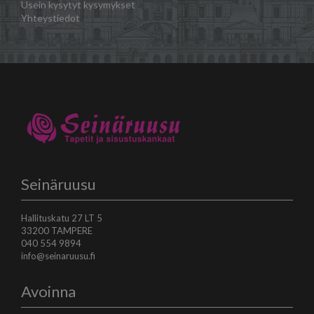
Usein kysytyt kysymykset
Yhteystiedot
Seinäruusu
Hallituskatu 27 LT 5
33200 TAMPERE
040 554 9894
info@seinaruusu.fi
Avoinna