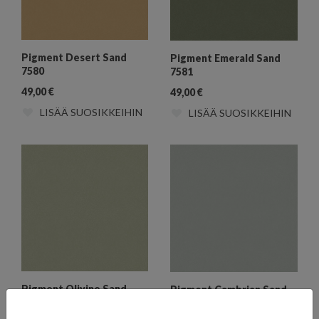
Pigment Desert Sand
Pigment Emerald Sand
7580
7581
49,00
€
49,00
€
LISÄÄ SUOSIKKEIHIN
LISÄÄ SUOSIKKEIHIN
Pigment Olivine Sand
Pigment Cambrian Sand
7582
7583