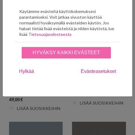
49,00
€
49,00
€
LISÄÄ SUOSIKKEIHIN
LISÄÄ SUOSIKKEIHIN
Käytämme evästeitä käyttökokemuksesi
parantamiseksi. Voit jatkaa sivuston käyttöä
normaalisti hyväksymällä evästeiden käytön. Jos
haluat tietää lisää evästeistä ja niiden käytöstä, lue
lisää
Tietosuojaselosteesta
HYVÄKSY KAIKKI EVÄSTEET
Hylkää
Evästeasetukset
Pigment Glacier Blue
Pigment Luna Blue 7561
7560
49,00
€
49,00
€
LISÄÄ SUOSIKKEIHIN
LISÄÄ SUOSIKKEIHIN