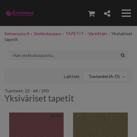
Seinaruusu.fi
›
Verkkokauppa
›
TAPETIT
›
Väreittäin
›
Yksiväriset
tapetit
Lajittele
Tuotenimi (A-Ö)
Tuotteet: 33 - 64 / 290
Yksiväriset tapetit