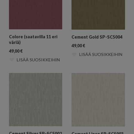
Colore (saatavilla 11 eri
Cement Gold SP-SC5004
väriä)
49,00
€
49,00
€
LISÄÄ SUOSIKKEIHIN
LISÄÄ SUOSIKKEIHIN
Cement Silver SP-SC5002
Cement Linen SP-SC5003