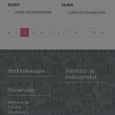
53,00
€
53,00
€
LISÄÄ SUOSIKKEIHIN
LISÄÄ SUOSIKKEIHIN
1
2
3
4
5
6
7
8
...
10
Verkkokauppa
Toimitus- ja
maksuehdot
Seinäruusu
Referenssejä
Palvelut
Edustukset