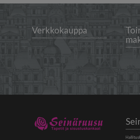
Verkkokauppa
Toi
ma
Sei
Hallitu