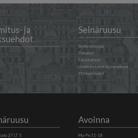
mitus- ja
Seinäruusu
ksuehdot
Referenssejä
Palvelut
Edustukset
Usein kysytyt kysymykset
Yhteystiedot
näruusu
Avoinna
skatu 27 LT 5
Ma-Pe 11-18