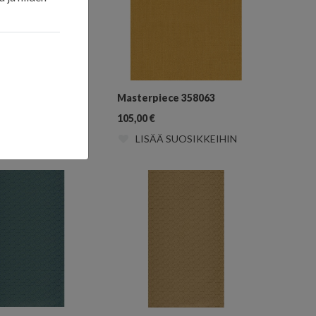
iece 358062
Masterpiece 358063
105,00
€
Ä SUOSIKKEIHIN
LISÄÄ SUOSIKKEIHIN