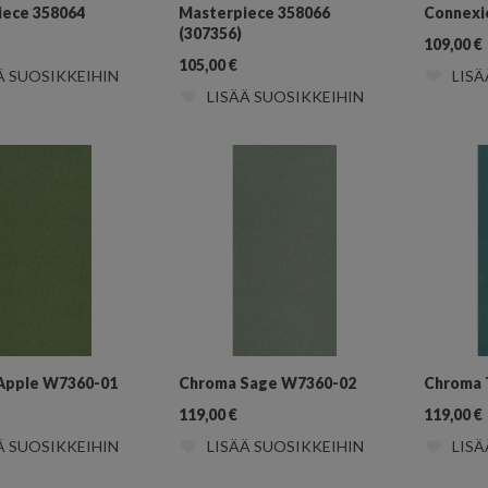
iece 358064
Masterpiece 358066
Connexio
(307356)
109,00
€
105,00
€
Ä SUOSIKKEIHIN
LISÄ
LISÄÄ SUOSIKKEIHIN
Apple W7360-01
Chroma Sage W7360-02
Chroma 
119,00
€
119,00
€
Ä SUOSIKKEIHIN
LISÄÄ SUOSIKKEIHIN
LISÄ