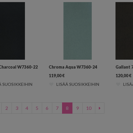
Charcoal W7360-22
Chroma Aqua W7360-24
Gallant 
119,00
€
120,00
€
Ä SUOSIKKEIHIN
LISÄÄ SUOSIKKEIHIN
LISÄ
2
3
4
5
6
7
8
9
10