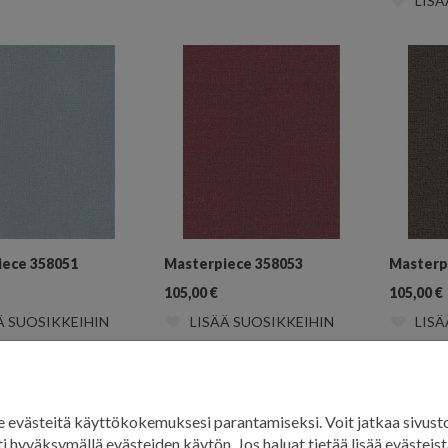
LISÄ
iece 358051
Masterpiece 358053
Masterp
105,00
€
105,00
€
Ä SUOSIKKEIHIN
LISÄÄ SUOSIKKEIHIN
LISÄ
evästeitä käyttökokemuksesi parantamiseksi. Voit jatkaa sivust
i hyväksymällä evästeiden käytön. Jos haluat tietää lisää evästeistä