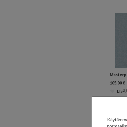
Masterp
105,00
€
LISÄ
Käytämme 
normaalist