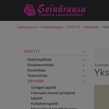
Seinaruusu.fi
›
Verkkokauppa
›
TAPETIT
›
Väreittäin
›
Yksi
TAPETIT
Valmistajittain
Struktuureittain
Tuotteet:
Yks
Kuvioittain
Teemoittain
Väreittäin
Greiget tapetit
Harmaat, mustat ja hopeat
tapetit
Keltaiset tapetit
Moniväriset tapetit (tumma