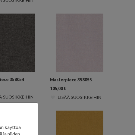
Ä SUOSIKKEIHIN
iece 358054
Masterpiece 358055
105,00
€
Ä SUOSIKKEIHIN
LISÄÄ SUOSIKKEIHIN
on käyttöä
 ja niiden