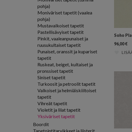
pohja)
Moniväriset tapetit (vaalea
pohja)
Mustavalkoiset tapetit
Pastellisävyiset tapetit
Soho Pla
Pinkit, vaaleanpunaiset ja
96,00
€
ruusukultaiset tapetit
Punaiset, oranssit ja kupariset
LISÄ
tapetit
Ruskeat, beiget, kultaiset ja
pronssiset tapetit
Siniset tapetit
Turkoosit ja petroolit tapetit
Valkoiset ja helmiäiskiiltoiset
tapetit
Vihreät tapetit
Violetit ja lilat tapetit
Yksiväriset tapetit
Boordit
Tapetointitarvikkeet ja liisterit