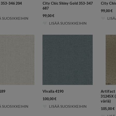
c 353-346 204
City Chic Shiny Gold 353-347
City Chi
687
99,00
€
99,00
€
Ä SUOSIKKEIHIN
LISÄ
LISÄÄ SUOSIKKEIHIN
189
Vivalla 4190
Artifact
31245X (s
100,00
€
väriä)
Ä SUOSIKKEIHIN
LISÄÄ SUOSIKKEIHIN
105,00
€